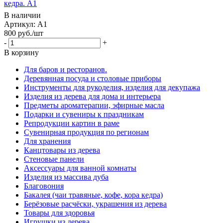
кедра. A1
В наличии
Артикул: A1
800
руб.
/шт
-
+
В корзину
Для баров и ресторанов.
Деревянная посуда и столовые приборы
Инструменты для рукоделия, изделия для декупажа
Изделия из дерева для дома и интерьера
Предметы ароматерапии, эфирные масла
Подарки и сувениры к праздникам
Репродукции картин в раме
Сувенирная продукция по регионам
Для хранения
Канцтовары из дерева
Стеновые панели
Аксессуары для ванной комнаты
Изделия из массива дуба
Благовония
Бакалея (чаи травяные, кофе, кора кедра)
Берёзовые расчёски, украшения из дерева
Товары для здоровья
Игрушки из дерева