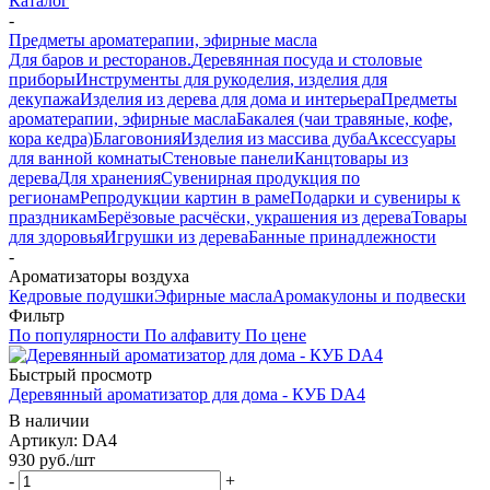
Каталог
-
Предметы ароматерапии, эфирные масла
Для баров и ресторанов.
Деревянная посуда и столовые
приборы
Инструменты для рукоделия, изделия для
декупажа
Изделия из дерева для дома и интерьера
Предметы
ароматерапии, эфирные масла
Бакалея (чаи травяные, кофе,
кора кедра)
Благовония
Изделия из массива дуба
Аксессуары
для ванной комнаты
Стеновые панели
Канцтовары из
дерева
Для хранения
Сувенирная продукция по
регионам
Репродукции картин в раме
Подарки и сувениры к
праздникам
Берёзовые расчёски, украшения из дерева
Товары
для здоровья
Игрушки из дерева
Банные принадлежности
-
Ароматизаторы воздуха
Кедровые подушки
Эфирные масла
Аромакулоны и подвески
Фильтр
По популярности
По алфавиту
По цене
Быстрый просмотр
Деревянный ароматизатор для дома - КУБ DA4
В наличии
Артикул: DA4
930
руб.
/шт
-
+