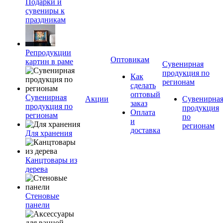
Подарки и
сувениры к
праздникам
Репродукции
Оптовикам
картин в раме
Сувенирная
продукция по
Как
регионам
сделать
оптовый
Сувенирная
Акции
Сувенирна
заказ
продукция по
продукция
Оплата
регионам
по
и
регионам
доставка
Для хранения
Канцтовары из
дерева
Стеновые
панели