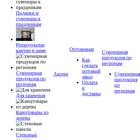
Подарки и
сувениры к
праздникам
Репродукции
Оптовикам
картин в раме
Сувенирная
продукция по
Как
регионам
сделать
оптовый
Сувенирная
Акции
Сувенирна
заказ
продукция по
продукция
Оплата
регионам
по
и
регионам
доставка
Для хранения
Канцтовары из
дерева
Стеновые