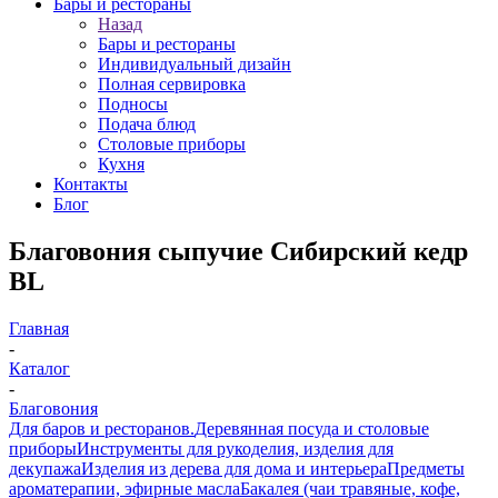
Бары и рестораны
Назад
Бары и рестораны
Индивидуальный дизайн
Полная сервировка
Подносы
Подача блюд
Столовые приборы
Кухня
Контакты
Блог
Благовония сыпучие Сибирский кедр
BL
Главная
-
Каталог
-
Благовония
Для баров и ресторанов.
Деревянная посуда и столовые
приборы
Инструменты для рукоделия, изделия для
декупажа
Изделия из дерева для дома и интерьера
Предметы
ароматерапии, эфирные масла
Бакалея (чаи травяные, кофе,