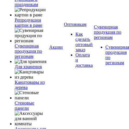
праздникам
Репродукции
Оптовикам
картин в раме
Сувенирная
продукция по
Как
регионам
сделать
оптовый
Сувенирная
Акции
Сувенирна
заказ
продукция по
продукция
Оплата
регионам
по
и
регионам
доставка
Для хранения
Канцтовары из
дерева
Стеновые
панели
Аксессуары для