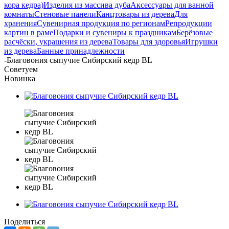
кора кедра)
Изделия из массива дуба
Аксессуары для ванной
комнаты
Стеновые панели
Канцтовары из дерева
Для
хранения
Сувенирная продукция по регионам
Репродукции
картин в раме
Подарки и сувениры к праздникам
Берёзовые
расчёски, украшения из дерева
Товары для здоровья
Игрушки
из дерева
Банные принадлежности
-
Благовония сыпучие Сибирский кедр BL
Советуем
Новинка
Поделиться