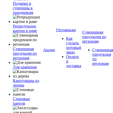
Подарки и
сувениры к
праздникам
Репродукции
Оптовикам
картин в раме
Сувенирная
продукция по
Как
регионам
сделать
оптовый
Сувенирная
Акции
Сувенирна
заказ
продукция по
продукция
Оплата
регионам
по
и
регионам
доставка
Для хранения
Канцтовары из
дерева
Стеновые
панели