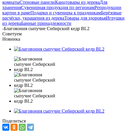
комнаты
Стеновые панели
Канцтовары из дерева
Для
хранения
Сувенирная продукция по регионам
Репродукции
картин в раме
Подарки и сувениры к праздникам
Берёзовые
расчёски, украшения из дерева
Товары для здоровья
Игрушки
из дерева
Банные принадлежности
-
Благовония сыпучие Сибирский кедр BL2
Советуем
Новинка
Поделиться