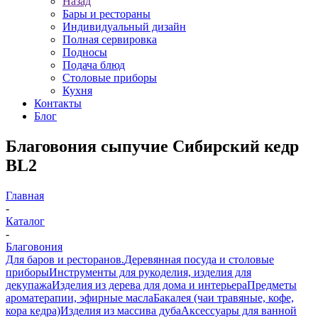
Назад
Бары и рестораны
Индивидуальный дизайн
Полная сервировка
Подносы
Подача блюд
Столовые приборы
Кухня
Контакты
Блог
Благовония сыпучие Сибирский кедр
BL2
Главная
-
Каталог
-
Благовония
Для баров и ресторанов.
Деревянная посуда и столовые
приборы
Инструменты для рукоделия, изделия для
декупажа
Изделия из дерева для дома и интерьера
Предметы
ароматерапии, эфирные масла
Бакалея (чаи травяные, кофе,
кора кедра)
Изделия из массива дуба
Аксессуары для ванной