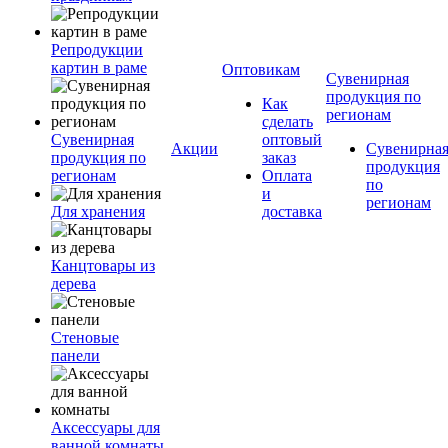
Репродукции
картин в раме
Оптовикам
Сувенирная
продукция по
Как
регионам
сделать
Сувенирная
оптовый
Акции
Сувенирна
продукция по
заказ
продукция
регионам
Оплата
по
и
регионам
Для хранения
доставка
Канцтовары из
дерева
Стеновые
панели
Аксессуары для
ванной комнаты