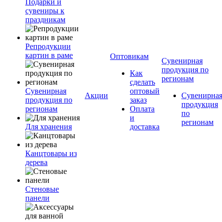
Подарки и
сувениры к
праздникам
Репродукции
картин в раме
Оптовикам
Сувенирная
продукция по
Как
регионам
сделать
Сувенирная
оптовый
Акции
Сувенирна
продукция по
заказ
продукция
регионам
Оплата
по
и
регионам
Для хранения
доставка
Канцтовары из
дерева
Стеновые
панели