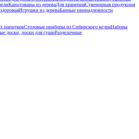
нели
Канцтовары из дерева
Для хранения
Сувенирная продукция
 здоровья
Игрушки из дерева
Банные принадлежности
их напитков
Столовые приборы из Сибирского кедра
Наборы
е доски, доски для суши
Разделочные