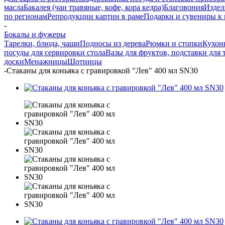
масла
Бакалея (чаи травяные, кофе, кора кедра)
Благовония
Издел
по регионам
Репродукции картин в раме
Подарки и сувениры к
-
Бокалы и фужеры
Тарелки, блюда, чаши
Подносы из дерева
Рюмки и стопки
Кухонн
посуды для сервировки стола
Вазы для фруктов, подставки для 
доски
Менажницы
Шотницы
-
Стаканы для коньяка с гравировкой "Лев" 400 мл SN30