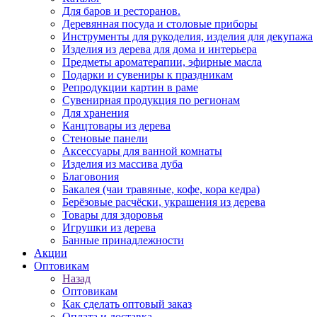
Для баров и ресторанов.
Деревянная посуда и столовые приборы
Инструменты для рукоделия, изделия для декупажа
Изделия из дерева для дома и интерьера
Предметы ароматерапии, эфирные масла
Подарки и сувениры к праздникам
Репродукции картин в раме
Сувенирная продукция по регионам
Для хранения
Канцтовары из дерева
Стеновые панели
Аксессуары для ванной комнаты
Изделия из массива дуба
Благовония
Бакалея (чаи травяные, кофе, кора кедра)
Берёзовые расчёски, украшения из дерева
Товары для здоровья
Игрушки из дерева
Банные принадлежности
Акции
Оптовикам
Назад
Оптовикам
Как сделать оптовый заказ
Оплата и доставка