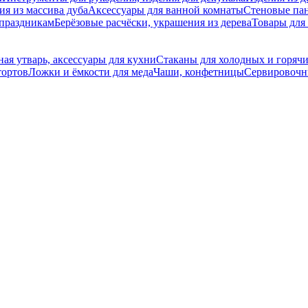
ия из массива дуба
Аксессуары для ванной комнаты
Стеновые па
 праздникам
Берёзовые расчёски, украшения из дерева
Товары для
ая утварь, аксессуары для кухни
Стаканы для холодных и горяч
тортов
Ложки и ёмкости для меда
Чаши, конфетницы
Сервировочны