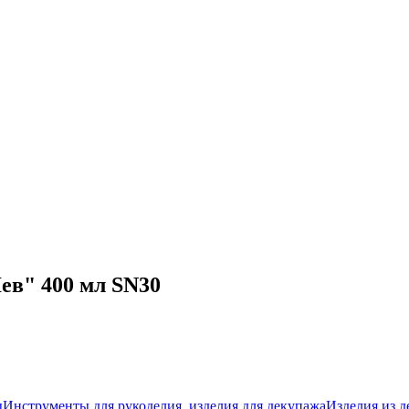
ев" 400 мл SN30
ы
Инструменты для рукоделия, изделия для декупажа
Изделия из д