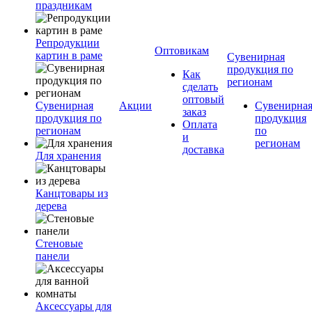
праздникам
Репродукции
Оптовикам
картин в раме
Сувенирная
продукция по
Как
регионам
сделать
оптовый
Сувенирная
Акции
Сувенирна
заказ
продукция по
продукция
Оплата
регионам
по
и
регионам
доставка
Для хранения
Канцтовары из
дерева
Стеновые
панели
Аксессуары для