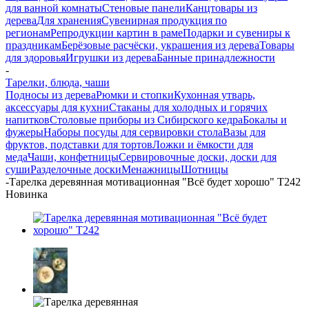
для ванной комнаты
Стеновые панели
Канцтовары из
дерева
Для хранения
Сувенирная продукция по
регионам
Репродукции картин в раме
Подарки и сувениры к
праздникам
Берёзовые расчёски, украшения из дерева
Товары
для здоровья
Игрушки из дерева
Банные принадлежности
-
Тарелки, блюда, чаши
Подносы из дерева
Рюмки и стопки
Кухонная утварь,
аксессуары для кухни
Стаканы для холодных и горячих
напитков
Столовые приборы из Сибирского кедра
Бокалы и
фужеры
Наборы посуды для сервировки стола
Вазы для
фруктов, подставки для тортов
Ложки и ёмкости для
меда
Чаши, конфетницы
Сервировочные доски, доски для
суши
Разделочные доски
Менажницы
Шотницы
-
Тарелка деревянная мотивационная "Всё будет хорошо" T242
Новинка