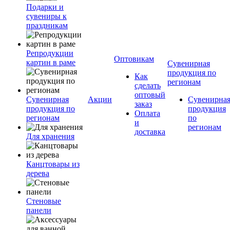
Подарки и
сувениры к
праздникам
Репродукции
Оптовикам
картин в раме
Сувенирная
продукция по
Как
регионам
сделать
оптовый
Сувенирная
Акции
Сувенирна
заказ
продукция по
продукция
Оплата
регионам
по
и
регионам
доставка
Для хранения
Канцтовары из
дерева
Стеновые
панели