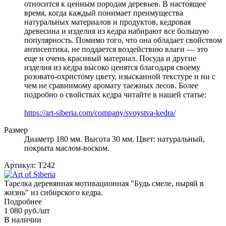
относится к ценным породам деревьев. В настоящее
время, когда каждый понимает преимущества
натуральных материалов и продуктов, кедровая
древесина и изделия из кедра набирают все большую
популярность. Помимо того, что она обладает свойством
антисептика, не поддается воздействию влаги — это
еще и очень красивый материал. Посуда и другие
изделия из кедра высоко ценятся благодаря своему
розовато-охристому цвету, изысканной текстуре и ни с
чем не сравнимому аромату таежных лесов. Более
подробно о свойствах кедра читайте в нашей статье:
https://art-siberia.com/company/svoystva-kedra/
Размер
Диаметр 180 мм. Высота 30 мм. Цвет: натуральный,
покрыта маслом-воском.
Артикул:
T242
Тарелка деревянная мотивационная "Будь смеле, ныряй в
жизнь" из сибирского кедра.
Подробнее
1 080
руб.
/шт
В наличии