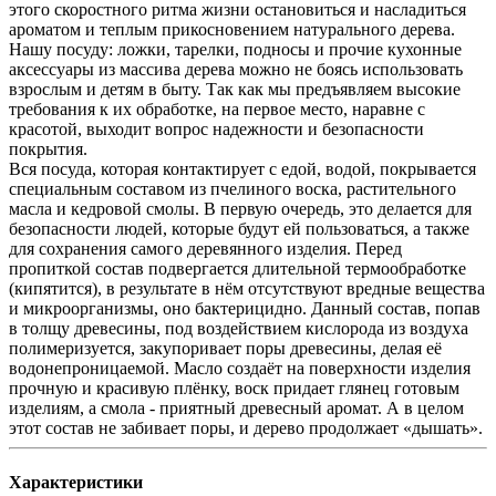
этого скоростного ритма жизни остановиться и насладиться
ароматом и теплым прикосновением натурального дерева.
Нашу посуду: ложки, тарелки, подносы и прочие кухонные
аксессуары из массива дерева можно не боясь использовать
взрослым и детям в быту. Так как мы предъявляем высокие
требования к их обработке, на первое место, наравне с
красотой, выходит вопрос надежности и безопасности
покрытия.
Вся посуда, которая контактирует с едой, водой, покрывается
специальным составом из пчелиного воска, растительного
масла и кедровой смолы. В первую очередь, это делается для
безопасности людей, которые будут ей пользоваться, а также
для сохранения самого деревянного изделия. Перед
пропиткой состав подвергается длительной термообработке
(кипятится), в результате в нём отсутствуют вредные вещества
и микроорганизмы, оно бактерицидно. Данный состав, попав
в толщу древесины, под воздействием кислорода из воздуха
полимеризуется, закупоривает поры древесины, делая её
водонепроницаемой. Масло создаёт на поверхности изделия
прочную и красивую плёнку, воск придает глянец готовым
изделиям, а смола - приятный древесный аромат. А в целом
этот состав не забивает поры, и дерево продолжает «дышать».
Характеристики