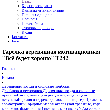
Назад
Бары и рестораны
Индивидуальный дизайн
Полная сервировка
Подносы
Подача блюд
Столовые приборы
Кухня
Контакты
Блог
Тарелка деревянная мотивационная
"Всё будет хорошо" T242
Главная
-
Каталог
-
Деревянная посуда и столовые приборы
Для баров и ресторанов.
Деревянная посуда и столовые
приборы
Инструменты для рукоделия, изделия для
декупажа
Изделия из дерева для дома и интерьера
Предметы
ароматерапии, эфирные масла
Бакалея (чаи травяные, кофе,
кора кедра)
Благовония
Изделия из массива дуба
Аксессуары