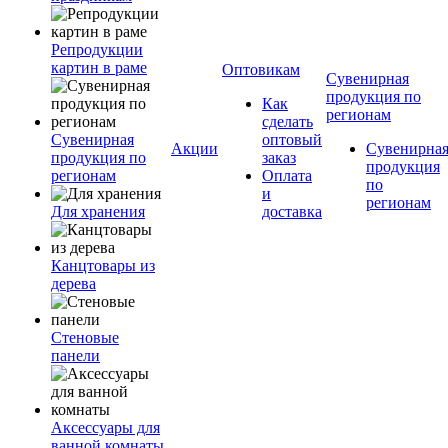
Репродукции
картин в раме
Оптовикам
Сувенирная
продукция по
Как
регионам
сделать
Сувенирная
оптовый
Акции
Сувенирна
продукция по
заказ
продукция
регионам
Оплата
по
и
регионам
Для хранения
доставка
Канцтовары из
дерева
Стеновые
панели
Аксессуары для
ванной комнаты