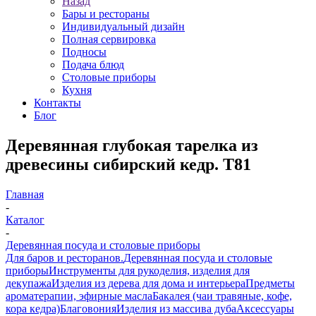
Назад
Бары и рестораны
Индивидуальный дизайн
Полная сервировка
Подносы
Подача блюд
Столовые приборы
Кухня
Контакты
Блог
Деревянная глубокая тарелка из
древесины сибирский кедр. T81
Главная
-
Каталог
-
Деревянная посуда и столовые приборы
Для баров и ресторанов.
Деревянная посуда и столовые
приборы
Инструменты для рукоделия, изделия для
декупажа
Изделия из дерева для дома и интерьера
Предметы
ароматерапии, эфирные масла
Бакалея (чаи травяные, кофе,
кора кедра)
Благовония
Изделия из массива дуба
Аксессуары