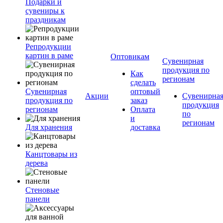
Подарки и
сувениры к
праздникам
Репродукции
картин в раме
Оптовикам
Сувенирная
продукция по
Как
регионам
сделать
Сувенирная
оптовый
Акции
Сувенирна
продукция по
заказ
продукция
регионам
Оплата
по
и
регионам
Для хранения
доставка
Канцтовары из
дерева
Стеновые
панели