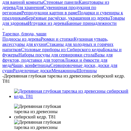
для ванной комнаты
Стеновые панели
Канцтовары из
дерева
Для хранения
Сувенирная продукция по
регионам
Репродукции картин в раме
Подарки и сувениры к
праздникам
Берёзовые расчёски, украшения из дерева
Товары
для здоровья
Игрушки из дерева
Банные принадлежности
-
Тарелки, блюда, чаши
Подносы из дерева
Рюмки и стопки
Кухонная утварь,
аксессуары для кухни
Стаканы для холодных и горячих
напитков
Столовые приборы из Сибирского кедра
Бокалы и
фужеры
Наборы посуды для сервировки стола
Вазы для
фруктов, подставки для тортов
Ложки и ёмкости для
меда
Чаши, конфетницы
Сервировочные доски, доски для
суши
Разделочные доски
Менажницы
Шотницы
-
Деревянная глубокая тарелка из древесины сибирский кедр.
T81