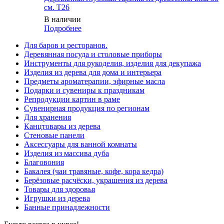
см. T26
В наличии
Подробнее
Для баров и ресторанов.
Деревянная посуда и столовые приборы
Инструменты для рукоделия, изделия для декупажа
Изделия из дерева для дома и интерьера
Предметы ароматерапии, эфирные масла
Подарки и сувениры к праздникам
Репродукции картин в раме
Сувенирная продукция по регионам
Для хранения
Канцтовары из дерева
Стеновые панели
Аксессуары для ванной комнаты
Изделия из массива дуба
Благовония
Бакалея (чаи травяные, кофе, кора кедра)
Берёзовые расчёски, украшения из дерева
Товары для здоровья
Игрушки из дерева
Банные принадлежности