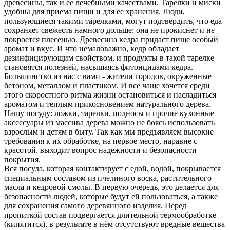
древесины, так и ее лечебными качествами. Тарелки и миски
удобны для приема пищи и для ее хранения. Люди,
пользующиеся такими тарелками, могут подтвердить, что еда
сохраняет свежесть намного дольше: она не прокиснет и не
покроется плесенью. Древесина кедра придаст пище особый
аромат и вкус. И что немаловажно, кедр​ обладает
дезинфицирующим свойством, и продукты в такой тарелке
становятся полезней, насыщаясь фитонцидами кедра.
Большинство из нас с вами - жители городов, окруженные
бетоном, металлом и пластиком. И все чаще хочется среди
этого скоростного ритма жизни остановиться и насладиться
ароматом и теплым прикосновением натурального дерева.
Нашу посуду: ложки, тарелки, подносы и прочие кухонные
аксессуары из массива дерева можно не боясь использовать
взрослым и детям в быту. Так как мы предъявляем высокие
требования к их обработке, на первое место, наравне с
красотой, выходит вопрос надежности и безопасности
покрытия.
Вся посуда, которая контактирует с едой, водой, покрывается
специальным составом из пчелиного воска, растительного
масла и кедровой смолы. В первую очередь, это делается для
безопасности людей, которые будут ей пользоваться, а также
для сохранения самого деревянного изделия. Перед
пропиткой состав подвергается длительной термообработке
(кипятится), в результате в нём отсутствуют вредные вещества