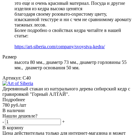
это еще и очень красивый материал. Посуда и другие
изделия из кедра высоко ценятся
благодаря своему розовато-охристому цвету,
изысканной текстуре и ни с чем не сравнимому аромату
таежных лесов.
Более подробно о свойствах кедра читайте в нашей
статье:
https://art-siberia.com/company/svoystva-kedra/
Размер
высота 80 мм., диаметр 73 мм., диаметр горловины 55
мм., диаметр основания 50 мм.
Артикул:
C40
Деревянный стакан из натурального дерева сибирский кедр с
гравировкой "Горный АЛТАЙ".
Подробнее
780
руб.
/шт
В наличии
Нашли дешевле?
-
+
В корзину
Цена действительна только для интернет-магазина и может