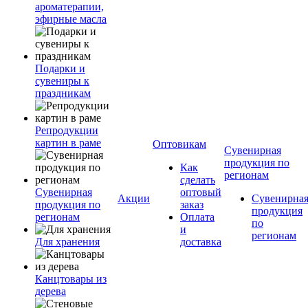
ароматерапии,
эфирные масла
Подарки и
сувениры к
праздникам
Репродукции
картин в раме
Оптовикам
Сувенирная
продукция по
Как
регионам
сделать
Сувенирная
оптовый
Акции
Сувенирна
продукция по
заказ
продукция
регионам
Оплата
по
и
регионам
Для хранения
доставка
Канцтовары из
дерева