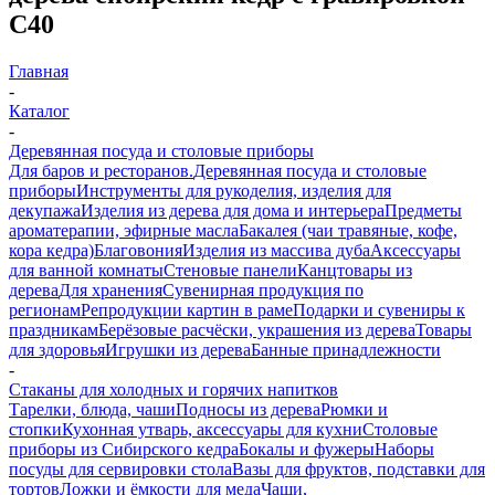
C40
Главная
-
Каталог
-
Деревянная посуда и столовые приборы
Для баров и ресторанов.
Деревянная посуда и столовые
приборы
Инструменты для рукоделия, изделия для
декупажа
Изделия из дерева для дома и интерьера
Предметы
ароматерапии, эфирные масла
Бакалея (чаи травяные, кофе,
кора кедра)
Благовония
Изделия из массива дуба
Аксессуары
для ванной комнаты
Стеновые панели
Канцтовары из
дерева
Для хранения
Сувенирная продукция по
регионам
Репродукции картин в раме
Подарки и сувениры к
праздникам
Берёзовые расчёски, украшения из дерева
Товары
для здоровья
Игрушки из дерева
Банные принадлежности
-
Стаканы для холодных и горячих напитков
Тарелки, блюда, чаши
Подносы из дерева
Рюмки и
стопки
Кухонная утварь, аксессуары для кухни
Столовые
приборы из Сибирского кедра
Бокалы и фужеры
Наборы
посуды для сервировки стола
Вазы для фруктов, подставки для
тортов
Ложки и ёмкости для меда
Чаши,