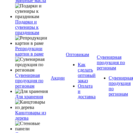
эфирные масла
Подарки и
сувениры к
праздникам
Репродукции
картин в раме
Оптовикам
Сувенирная
продукция по
Как
регионам
сделать
Сувенирная
оптовый
Акции
Сувенирна
продукция по
заказ
продукция
регионам
Оплата
по
и
регионам
Для хранения
доставка
Канцтовары из
дерева