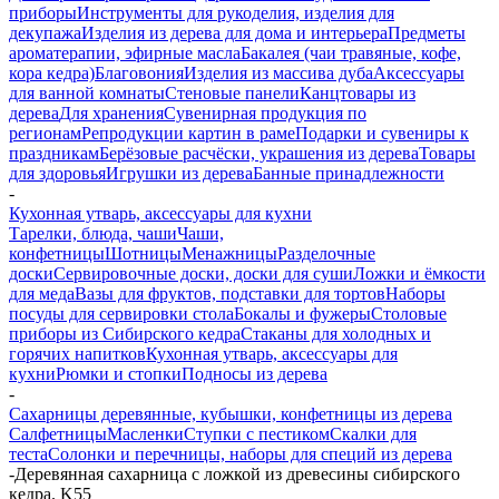
приборы
Инструменты для рукоделия, изделия для
декупажа
Изделия из дерева для дома и интерьера
Предметы
ароматерапии, эфирные масла
Бакалея (чаи травяные, кофе,
кора кедра)
Благовония
Изделия из массива дуба
Аксессуары
для ванной комнаты
Стеновые панели
Канцтовары из
дерева
Для хранения
Сувенирная продукция по
регионам
Репродукции картин в раме
Подарки и сувениры к
праздникам
Берёзовые расчёски, украшения из дерева
Товары
для здоровья
Игрушки из дерева
Банные принадлежности
-
Кухонная утварь, аксессуары для кухни
Тарелки, блюда, чаши
Чаши,
конфетницы
Шотницы
Менажницы
Разделочные
доски
Сервировочные доски, доски для суши
Ложки и ёмкости
для меда
Вазы для фруктов, подставки для тортов
Наборы
посуды для сервировки стола
Бокалы и фужеры
Столовые
приборы из Сибирского кедра
Стаканы для холодных и
горячих напитков
Кухонная утварь, аксессуары для
кухни
Рюмки и стопки
Подносы из дерева
-
Сахарницы деревянные, кубышки, конфетницы из дерева
Салфетницы
Масленки
Ступки c пестиком
Скалки для
теста
Солонки и перечницы, наборы для специй из дерева
-
Деревянная сахарница с ложкой из древесины сибирского
кедра. K55