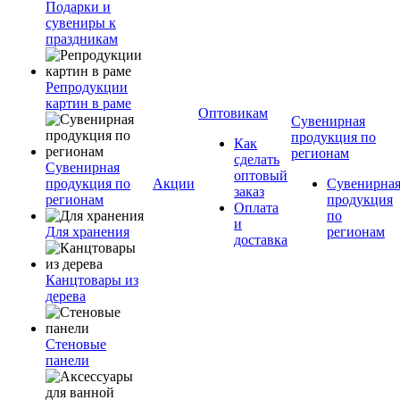
Подарки и
сувениры к
праздникам
Репродукции
картин в раме
Оптовикам
Сувенирная
продукция по
Как
регионам
сделать
Сувенирная
оптовый
продукция по
Акции
Сувенирна
заказ
регионам
продукция
Оплата
по
и
Для хранения
регионам
доставка
Канцтовары из
дерева
Стеновые
панели