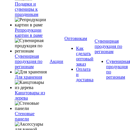
Подарки и
сувениры к
праздникам
Репродукции
картин в раме
Оптовикам
Сувенирная
продукция по
Как
регионам
сделать
Сувенирная
оптовый
продукция по
Акции
Сувенирна
заказ
регионам
продукция
Оплата
по
и
Для хранения
регионам
доставка
Канцтовары из
дерева
Стеновые
панели