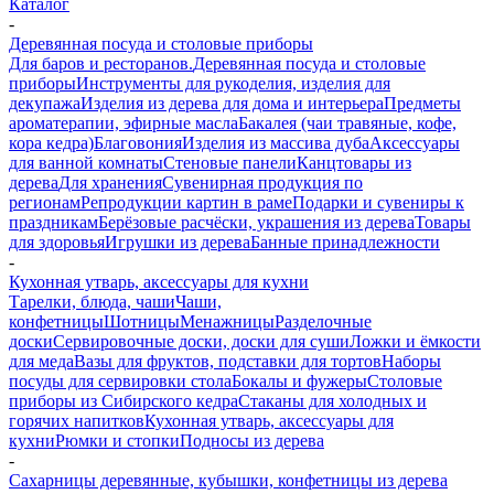
Каталог
-
Деревянная посуда и столовые приборы
Для баров и ресторанов.
Деревянная посуда и столовые
приборы
Инструменты для рукоделия, изделия для
декупажа
Изделия из дерева для дома и интерьера
Предметы
ароматерапии, эфирные масла
Бакалея (чаи травяные, кофе,
кора кедра)
Благовония
Изделия из массива дуба
Аксессуары
для ванной комнаты
Стеновые панели
Канцтовары из
дерева
Для хранения
Сувенирная продукция по
регионам
Репродукции картин в раме
Подарки и сувениры к
праздникам
Берёзовые расчёски, украшения из дерева
Товары
для здоровья
Игрушки из дерева
Банные принадлежности
-
Кухонная утварь, аксессуары для кухни
Тарелки, блюда, чаши
Чаши,
конфетницы
Шотницы
Менажницы
Разделочные
доски
Сервировочные доски, доски для суши
Ложки и ёмкости
для меда
Вазы для фруктов, подставки для тортов
Наборы
посуды для сервировки стола
Бокалы и фужеры
Столовые
приборы из Сибирского кедра
Стаканы для холодных и
горячих напитков
Кухонная утварь, аксессуары для
кухни
Рюмки и стопки
Подносы из дерева
-
Сахарницы деревянные, кубышки, конфетницы из дерева