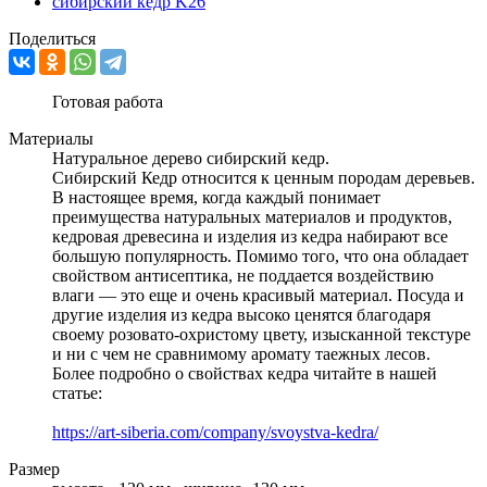
Поделиться
Готовая работа
Материалы
Натуральное дерево сибирский кедр.
Сибирский Кедр относится к ценным породам деревьев.
В настоящее время, когда каждый понимает
преимущества натуральных материалов и продуктов,
кедровая древесина и изделия из кедра набирают все
большую популярность. Помимо того, что она обладает
свойством антисептика, не поддается воздействию
влаги — это еще и очень красивый материал. Посуда и
другие изделия из кедра высоко ценятся благодаря
своему розовато-охристому цвету, изысканной текстуре
и ни с чем не сравнимому аромату таежных лесов.
Более подробно о свойствах кедра читайте в нашей
статье:
https://art-siberia.com/company/svoystva-kedra/
Размер