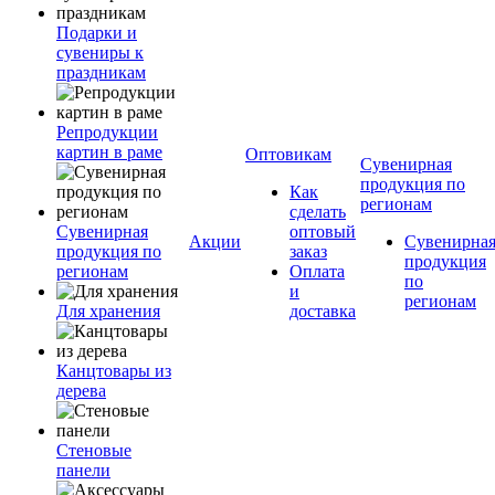
Подарки и
сувениры к
праздникам
Репродукции
картин в раме
Оптовикам
Сувенирная
продукция по
Как
регионам
сделать
Сувенирная
оптовый
Акции
Сувенирна
продукция по
заказ
продукция
регионам
Оплата
по
и
регионам
Для хранения
доставка
Канцтовары из
дерева
Стеновые
панели