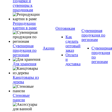
Подарки и
сувениры к
праздникам
Репродукции
картин в раме
Оптовикам
Сувенирная
продукция по
Как
регионам
сделать
Сувенирная
оптовый
Акции
Сувенирна
продукция по
заказ
продукция
регионам
Оплата
по
и
регионам
Для хранения
доставка
Канцтовары из
дерева
Стеновые
панели