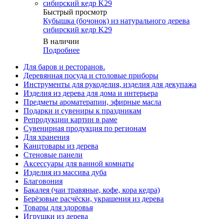
Быстрый просмотр
Кубышка (бочонок) из натурального дерева
сибирский кедр K29
В наличии
Подробнее
Для баров и ресторанов.
Деревянная посуда и столовые приборы
Инструменты для рукоделия, изделия для декупажа
Изделия из дерева для дома и интерьера
Предметы ароматерапии, эфирные масла
Подарки и сувениры к праздникам
Репродукции картин в раме
Сувенирная продукция по регионам
Для хранения
Канцтовары из дерева
Стеновые панели
Аксессуары для ванной комнаты
Изделия из массива дуба
Благовония
Бакалея (чаи травяные, кофе, кора кедра)
Берёзовые расчёски, украшения из дерева
Товары для здоровья
Игрушки из дерева