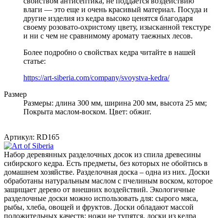
свойством антисептика, не поддается воздействию
влаги — это еще и очень красивый материал. Посуда и
другие изделия из кедра высоко ценятся благодаря
своему розовато-охристому цвету, изысканной текстуре
и ни с чем не сравнимому аромату таежных лесов.
Более подробно о свойствах кедра читайте в нашей
статье:
https://art-siberia.com/company/svoystva-kedra/
Размер
Размеры: длина 300 мм, ширина 200 мм, высота 25 мм;
Покрыта маслом-воском. Цвет: обжиг.
Артикул:
RD165
Набор деревянных разделочных досок из спила древесины
сибирского кедра. Есть предметы, без которых не обойтись в
домашнем хозяйстве. Разделочная доска – одна из них. Доски
обработаны натуральным маслом с пчелиным воском, которое
защищает дерево от внешних воздействий. Экологичные
разделочные доски можно использовать для: сырого мяса,
рыбы, хлеба, овощей и фруктов. Доски обладают массой
положительных качеств: ножи не тупятся, доски из кедра