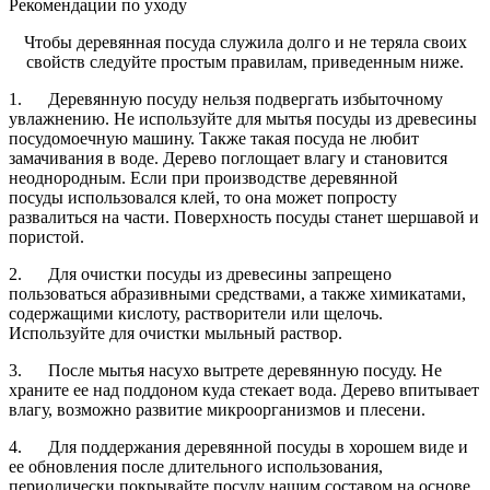
Рекомендации по уходу
Чтобы деревянная посуда служила долго и не теряла своих
свойств следуйте простым правилам, приведенным ниже.
1. Деревянную посуду нельзя подвергать избыточному
увлажнению. Не используйте для мытья посуды из древесины
посудомоечную машину. Также такая посуда не любит
замачивания в воде. Дерево поглощает влагу и становится
неоднородным. Если при производстве деревянной
посуды использовался клей, то она может попросту
развалиться на части. Поверхность посуды станет шершавой и
пористой.
2. Для очистки посуды из древесины запрещено
пользоваться абразивными средствами, а также химикатами,
содержащими кислоту, растворители или щелочь.
Используйте для очистки мыльный раствор.
3. После мытья насухо вытрете деревянную посуду. Не
храните ее над поддоном куда стекает вода. Дерево впитывает
влагу, возможно развитие микроорганизмов и плесени.
4. Для поддержания деревянной посуды в хорошем виде и
ее обновления после длительного использования,
периодически покрывайте посуду нашим составом на основе