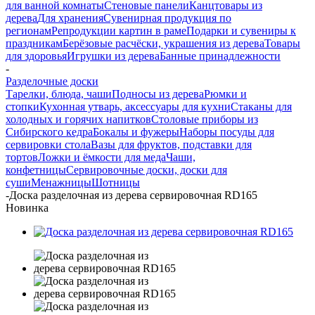
для ванной комнаты
Стеновые панели
Канцтовары из
дерева
Для хранения
Сувенирная продукция по
регионам
Репродукции картин в раме
Подарки и сувениры к
праздникам
Берёзовые расчёски, украшения из дерева
Товары
для здоровья
Игрушки из дерева
Банные принадлежности
-
Разделочные доски
Тарелки, блюда, чаши
Подносы из дерева
Рюмки и
стопки
Кухонная утварь, аксессуары для кухни
Стаканы для
холодных и горячих напитков
Столовые приборы из
Сибирского кедра
Бокалы и фужеры
Наборы посуды для
сервировки стола
Вазы для фруктов, подставки для
тортов
Ложки и ёмкости для меда
Чаши,
конфетницы
Сервировочные доски, доски для
суши
Менажницы
Шотницы
-
Доска разделочная из дерева сервировочная RD165
Новинка