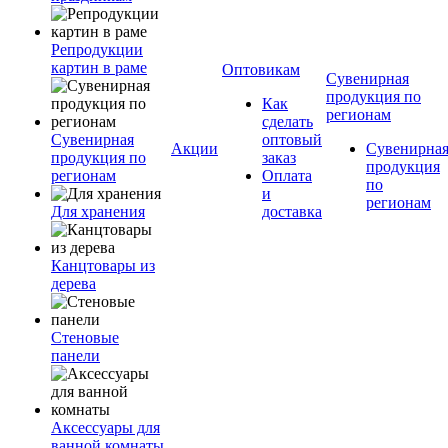
Репродукции
картин в раме
Оптовикам
Сувенирная
продукция по
Как
регионам
сделать
Сувенирная
оптовый
Акции
Сувенирна
продукция по
заказ
продукция
регионам
Оплата
по
и
регионам
Для хранения
доставка
Канцтовары из
дерева
Стеновые
панели
Аксессуары для
ванной комнаты