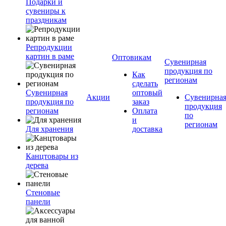
Подарки и
сувениры к
праздникам
Репродукции
картин в раме
Оптовикам
Сувенирная
продукция по
Как
регионам
сделать
Сувенирная
оптовый
Акции
Сувенирна
продукция по
заказ
продукция
регионам
Оплата
по
и
регионам
Для хранения
доставка
Канцтовары из
дерева
Стеновые
панели