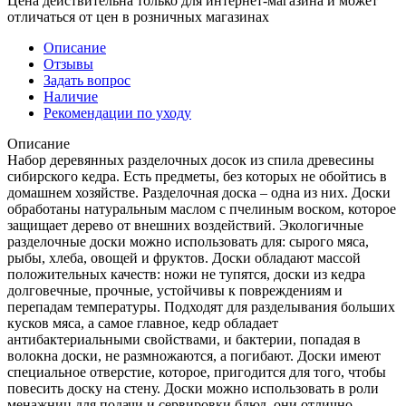
Цена действительна только для интернет-магазина и может
отличаться от цен в розничных магазинах
Описание
Отзывы
Задать вопрос
Наличие
Рекомендации по уходу
Описание
Набор деревянных разделочных досок из спила древесины
сибирского кедра. Есть предметы, без которых не обойтись в
домашнем хозяйстве. Разделочная доска – одна из них. Доски
обработаны натуральным маслом с пчелиным воском, которое
защищает дерево от внешних воздействий. Экологичные
разделочные доски можно использовать для: сырого мяса,
рыбы, хлеба, овощей и фруктов. Доски обладают массой
положительных качеств: ножи не тупятся, доски из кедра
долговечные, прочные, устойчивы к повреждениям и
перепадам температуры. Подходят для разделывания больших
кусков мяса, а самое главное, кедр обладает
антибактериальными свойствами, и бактерии, попадая в
волокна доски, не размножаются, а погибают. Доски имеют
специальное отверстие, которое, пригодится для того, чтобы
повесить доску на стену. Доски можно использовать в роли
менажниц для подачи и сервировки блюд, они отлично