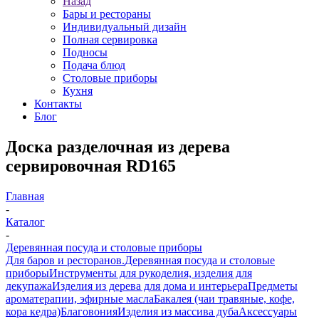
Назад
Бары и рестораны
Индивидуальный дизайн
Полная сервировка
Подносы
Подача блюд
Столовые приборы
Кухня
Контакты
Блог
Доска разделочная из дерева
сервировочная RD165
Главная
-
Каталог
-
Деревянная посуда и столовые приборы
Для баров и ресторанов.
Деревянная посуда и столовые
приборы
Инструменты для рукоделия, изделия для
декупажа
Изделия из дерева для дома и интерьера
Предметы
ароматерапии, эфирные масла
Бакалея (чаи травяные, кофе,
кора кедра)
Благовония
Изделия из массива дуба
Аксессуары