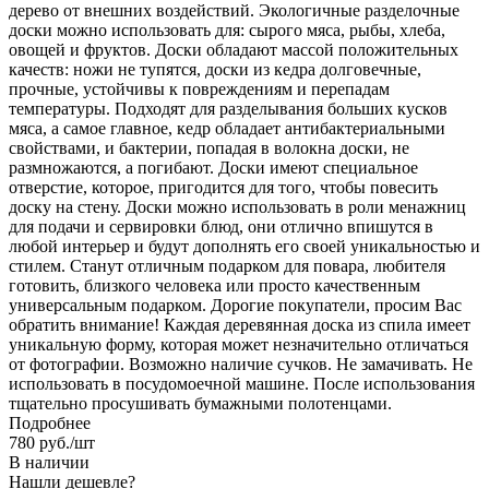
дерево от внешних воздействий. Экологичные разделочные
доски можно использовать для: сырого мяса, рыбы, хлеба,
овощей и фруктов. Доски обладают массой положительных
качеств: ножи не тупятся, доски из кедра долговечные,
прочные, устойчивы к повреждениям и перепадам
температуры. Подходят для разделывания больших кусков
мяса, а самое главное, кедр обладает антибактериальными
свойствами, и бактерии, попадая в волокна доски, не
размножаются, а погибают. Доски имеют специальное
отверстие, которое, пригодится для того, чтобы повесить
доску на стену. Доски можно использовать в роли менажниц
для подачи и сервировки блюд, они отлично впишутся в
любой интерьер и будут дополнять его своей уникальностью и
стилем. Станут отличным подарком для повара, любителя
готовить, близкого человека или просто качественным
универсальным подарком. Дорогие покупатели, просим Вас
обратить внимание! Каждая деревянная доска из спила имеет
уникальную форму, которая может незначительно отличаться
от фотографии. Возможно наличие сучков. Не замачивать. Не
использовать в посудомоечной машине. После использования
тщательно просушивать бумажными полотенцами.
Подробнее
780
руб.
/шт
В наличии
Нашли дешевле?