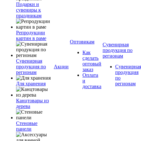
Подарки и
сувениры к
праздникам
Репродукции
картин в раме
Оптовикам
Сувенирная
продукция по
Как
регионам
сделать
Сувенирная
оптовый
продукция по
Акции
Сувенирна
заказ
регионам
продукция
Оплата
по
и
Для хранения
регионам
доставка
Канцтовары из
дерева
Стеновые
панели