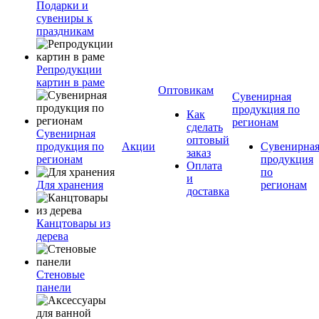
Подарки и
сувениры к
праздникам
Репродукции
картин в раме
Оптовикам
Сувенирная
продукция по
Как
регионам
сделать
Сувенирная
оптовый
продукция по
Акции
Сувенирна
заказ
регионам
продукция
Оплата
по
и
Для хранения
регионам
доставка
Канцтовары из
дерева
Стеновые
панели