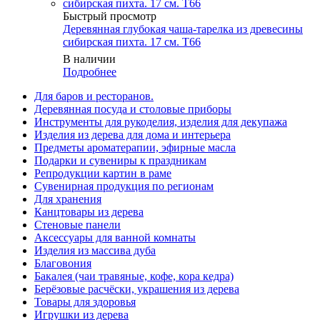
Быстрый просмотр
Деревянная глубокая чаша-тарелка из древесины
сибирская пихта. 17 см. T66
В наличии
Подробнее
Для баров и ресторанов.
Деревянная посуда и столовые приборы
Инструменты для рукоделия, изделия для декупажа
Изделия из дерева для дома и интерьера
Предметы ароматерапии, эфирные масла
Подарки и сувениры к праздникам
Репродукции картин в раме
Сувенирная продукция по регионам
Для хранения
Канцтовары из дерева
Стеновые панели
Аксессуары для ванной комнаты
Изделия из массива дуба
Благовония
Бакалея (чаи травяные, кофе, кора кедра)
Берёзовые расчёски, украшения из дерева
Товары для здоровья
Игрушки из дерева