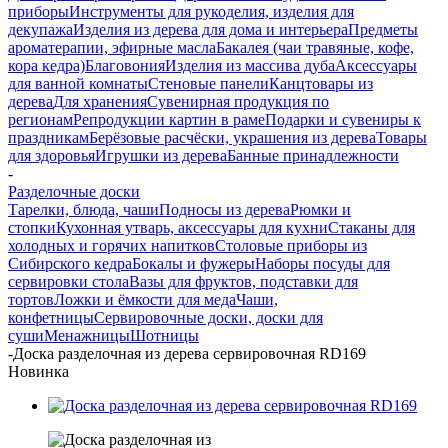
приборы
Инструменты для рукоделия, изделия для
декупажа
Изделия из дерева для дома и интерьера
Предметы
ароматерапии, эфирные масла
Бакалея (чаи травяные, кофе,
кора кедра)
Благовония
Изделия из массива дуба
Аксессуары
для ванной комнаты
Стеновые панели
Канцтовары из
дерева
Для хранения
Сувенирная продукция по
регионам
Репродукции картин в раме
Подарки и сувениры к
праздникам
Берёзовые расчёски, украшения из дерева
Товары
для здоровья
Игрушки из дерева
Банные принадлежности
-
Разделочные доски
Тарелки, блюда, чаши
Подносы из дерева
Рюмки и
стопки
Кухонная утварь, аксессуары для кухни
Стаканы для
холодных и горячих напитков
Столовые приборы из
Сибирского кедра
Бокалы и фужеры
Наборы посуды для
сервировки стола
Вазы для фруктов, подставки для
тортов
Ложки и ёмкости для меда
Чаши,
конфетницы
Сервировочные доски, доски для
суши
Менажницы
Шотницы
-
Доска разделочная из дерева сервировочная RD169
Новинка