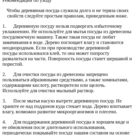
Рекомендации по уходу
Чтобы деревянная посуда служила долго и не теряла своих
свойств следуйте простым правилам, приведенным ниже.
1. Деревянную посуду нельзя подвергать избыточному
увлажнению. Не используйте для мытья посуды из древесины
посудомоечную машину. Также такая посуда не любит
замачивания в воде. Дерево поглощает влагу и становится
неоднородным. Если при производстве деревянной
посуды использовался клей, то она может попросту
развалиться на части. Поверхность посуды станет шершавой и
пористой.
2. Для очистки посуды из древесины запрещено
пользоваться абразивными средствами, а также химикатами,
содержащими кислоту, растворители или щелочь.
Используйте для очистки мыльный раствор.
3. После мытья насухо вытрете деревянную посуду. Не
храните ее над поддоном куда стекает вода. Дерево впитывает
влагу, возможно развитие микроорганизмов и плесени.
4. Для поддержания деревянной посуды в хорошем виде и
ее обновления после длительного использования,
периодически покрывайте посуду нашим составом на основе