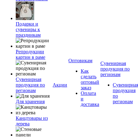
Подарки и
сувениры к
праздникам
Репродукции
картин в раме
Оптовикам
Сувенирная
продукция по
Как
регионам
сделать
Сувенирная
оптовый
продукция по
Акции
Сувенирна
заказ
регионам
продукция
Оплата
по
и
Для хранения
регионам
доставка
Канцтовары из
дерева