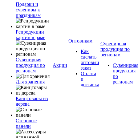
Подарки и
сувениры к
праздникам
Репродукции
картин в раме
Оптовикам
Сувенирная
продукция по
Как
регионам
сделать
Сувенирная
оптовый
продукция по
Акции
Сувенирна
заказ
регионам
продукция
Оплата
по
и
Для хранения
регионам
доставка
Канцтовары из
дерева
Стеновые
панели