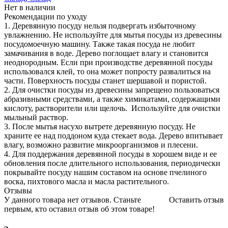
Нет в наличии
Рекомендации по уходу
1. Деревянную посуду нельзя подвергать избыточному
увлажнению. Не используйте для мытья посуды из древесины
посудомоечную машину. Также такая посуда не любит
замачивания в воде. Дерево поглощает влагу и становится
неоднородным. Если при производстве деревянной посуды
использовался клей, то она может попросту развалиться на
части. Поверхность посуды станет шершавой и пористой.
2. Для очистки посуды из древесины запрещено пользоваться
абразивными средствами, а также химикатами, содержащими
кислоту, растворители или щелочь. Используйте для очистки
мыльный раствор.
3. После мытья насухо вытрете деревянную посуду. Не
храните ее над поддоном куда стекает вода. Дерево впитывает
влагу, возможно развитие микроорганизмов и плесени.
4. Для поддержания деревянной посуды в хорошем виде и ее
обновления после длительного использования, периодически
покрывайте посуду нашим составом на основе пчелиного
воска, пихтового масла и масла растительного.
Отзывы
У данного товара нет отзывов. Станьте
Оставить отзыв
первым, кто оставил отзыв об этом товаре!