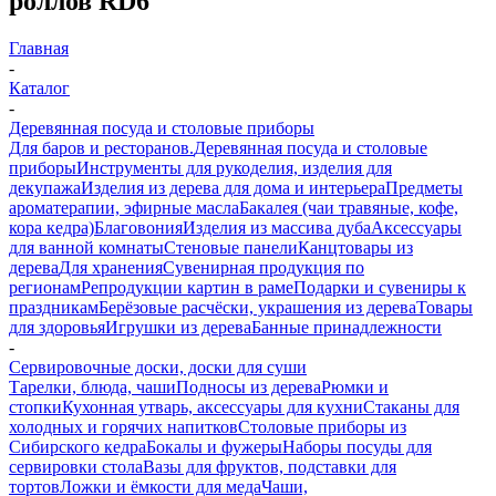
роллов RD6
Главная
-
Каталог
-
Деревянная посуда и столовые приборы
Для баров и ресторанов.
Деревянная посуда и столовые
приборы
Инструменты для рукоделия, изделия для
декупажа
Изделия из дерева для дома и интерьера
Предметы
ароматерапии, эфирные масла
Бакалея (чаи травяные, кофе,
кора кедра)
Благовония
Изделия из массива дуба
Аксессуары
для ванной комнаты
Стеновые панели
Канцтовары из
дерева
Для хранения
Сувенирная продукция по
регионам
Репродукции картин в раме
Подарки и сувениры к
праздникам
Берёзовые расчёски, украшения из дерева
Товары
для здоровья
Игрушки из дерева
Банные принадлежности
-
Сервировочные доски, доски для суши
Тарелки, блюда, чаши
Подносы из дерева
Рюмки и
стопки
Кухонная утварь, аксессуары для кухни
Стаканы для
холодных и горячих напитков
Столовые приборы из
Сибирского кедра
Бокалы и фужеры
Наборы посуды для
сервировки стола
Вазы для фруктов, подставки для
тортов
Ложки и ёмкости для меда
Чаши,