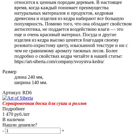
относится к ценным породам деревьев. В настоящее
время, когда каждый понимает преимущества
натуральных материалов и продуктов, кедровая
древесина и изделия из кедра набирают все большую
популярность. Помимо того, что она обладает свойством
антисептика, не поддается воздействию влаги — это
еще и очень красивый материал. Посуда и другие
изделия из кедра высоко ценятся благодаря своему
розовато-охристому цвету, изысканной текстуре и ни с
чем не сравнимому аромату таежных лесов. Более
подробно о свойствах кедра читайте в нашей статье:
https://art-siberia.com/company/svoystva-kedra/
Размер
длина 240 мм,
ширина 140 мм.
Артикул:
RD6
Сервировочная доска для суши и роллов
Подробнее
1 470
руб.
/шт
В наличии
Нашли дешевле?
-
+