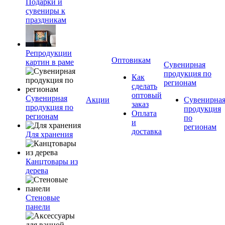
Подарки и
сувениры к
праздникам
Репродукции
Оптовикам
картин в раме
Сувенирная
продукция по
Как
регионам
сделать
оптовый
Сувенирная
Акции
Сувенирна
заказ
продукция по
продукция
Оплата
регионам
по
и
регионам
доставка
Для хранения
Канцтовары из
дерева
Стеновые
панели