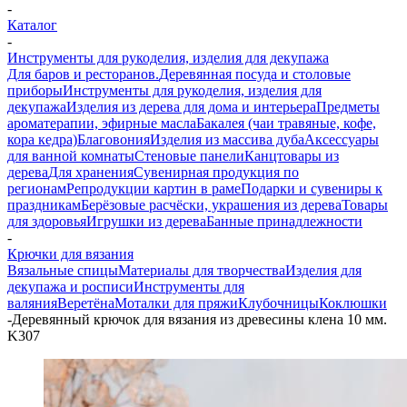
-
Каталог
-
Инструменты для рукоделия, изделия для декупажа
Для баров и ресторанов.
Деревянная посуда и столовые
приборы
Инструменты для рукоделия, изделия для
декупажа
Изделия из дерева для дома и интерьера
Предметы
ароматерапии, эфирные масла
Бакалея (чаи травяные, кофе,
кора кедра)
Благовония
Изделия из массива дуба
Аксессуары
для ванной комнаты
Стеновые панели
Канцтовары из
дерева
Для хранения
Сувенирная продукция по
регионам
Репродукции картин в раме
Подарки и сувениры к
праздникам
Берёзовые расчёски, украшения из дерева
Товары
для здоровья
Игрушки из дерева
Банные принадлежности
-
Крючки для вязания
Вязальные спицы
Материалы для творчества
Изделия для
декупажа и росписи
Инструменты для
валяния
Веретёна
Моталки для пряжи
Клубочницы
Коклюшки
-
Деревянный крючок для вязания из древесины клена 10 мм.
K307