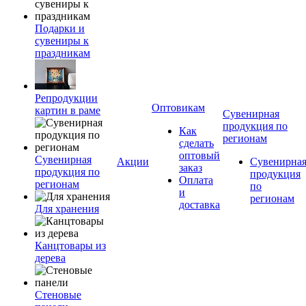
Подарки и
сувениры к
праздникам
Репродукции
Оптовикам
картин в раме
Сувенирная
продукция по
Как
регионам
сделать
оптовый
Сувенирная
Акции
Сувенирна
заказ
продукция по
продукция
Оплата
регионам
по
и
регионам
доставка
Для хранения
Канцтовары из
дерева
Стеновые