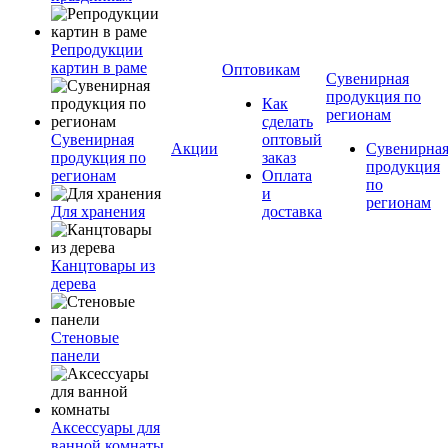
Репродукции
картин в раме
Оптовикам
Сувенирная
продукция по
Как
регионам
сделать
Сувенирная
оптовый
Акции
Сувенирна
продукция по
заказ
продукция
регионам
Оплата
по
и
регионам
Для хранения
доставка
Канцтовары из
дерева
Стеновые
панели
Аксессуары для
ванной комнаты