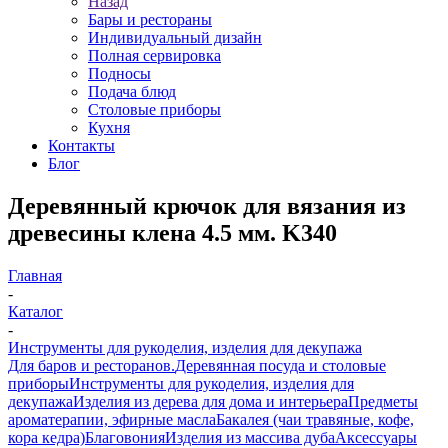
Назад
Бары и рестораны
Индивидуальный дизайн
Полная сервировка
Подносы
Подача блюд
Столовые приборы
Кухня
Контакты
Блог
Деревянный крючок для вязания из
древесины клена 4.5 мм. K340
Главная
-
Каталог
-
Инструменты для рукоделия, изделия для декупажа
Для баров и ресторанов.
Деревянная посуда и столовые
приборы
Инструменты для рукоделия, изделия для
декупажа
Изделия из дерева для дома и интерьера
Предметы
ароматерапии, эфирные масла
Бакалея (чаи травяные, кофе,
кора кедра)
Благовония
Изделия из массива дуба
Аксессуары