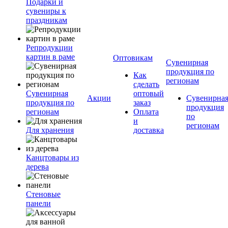
Подарки и
сувениры к
праздникам
Репродукции
картин в раме
Оптовикам
Сувенирная
продукция по
Как
регионам
сделать
Сувенирная
оптовый
Акции
Сувенирна
продукция по
заказ
продукция
регионам
Оплата
по
и
регионам
Для хранения
доставка
Канцтовары из
дерева
Стеновые
панели