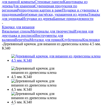
для ванной комнаты
Стеновые панели
Канцтовары из
дерева
Для хранения
Сувенирная продукция по
регионам
Репродукции картин в раме
Подарки и сувениры к
праздникам
Берёзовые расчёски, украшения из дерева
Товары
для здоровья
Игрушки из дерева
Банные принадлежности
-
Крючки для вязания
Вязальные спицы
Материалы для творчества
Изделия для
декупажа и росписи
Инструменты для
валяния
Веретёна
Моталки для пряжи
Клубочницы
Коклюшки
-
Деревянный крючок для вязания из древесины клена 4.5 мм.
K340