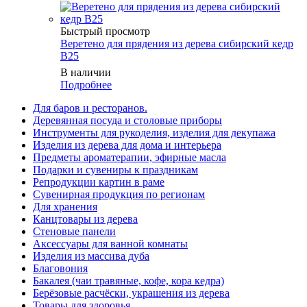
Быстрый просмотр
Веретено для прядения из дерева сибирский кедр
B25
В наличии
Подробнее
Для баров и ресторанов.
Деревянная посуда и столовые приборы
Инструменты для рукоделия, изделия для декупажа
Изделия из дерева для дома и интерьера
Предметы ароматерапии, эфирные масла
Подарки и сувениры к праздникам
Репродукции картин в раме
Сувенирная продукция по регионам
Для хранения
Канцтовары из дерева
Стеновые панели
Аксессуары для ванной комнаты
Изделия из массива дуба
Благовония
Бакалея (чаи травяные, кофе, кора кедра)
Берёзовые расчёски, украшения из дерева
Товары для здоровья