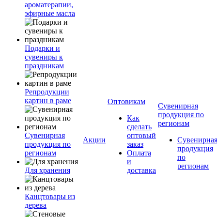
ароматерапии,
эфирные масла
Подарки и
сувениры к
праздникам
Репродукции
картин в раме
Оптовикам
Сувенирная
продукция по
Как
регионам
сделать
Сувенирная
оптовый
Акции
Сувенирна
продукция по
заказ
продукция
регионам
Оплата
по
и
регионам
Для хранения
доставка
Канцтовары из
дерева