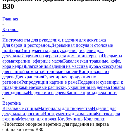
B30
Главная
-
Каталог
-
Инструменты для рукоделия, изделия для декупажа
Для баров и ресторанов.
Деревянная посуда и столовые
приборы
Инструменты для рукоделия, изделия для
декупажа
Изделия из дерева для дома и интерьера
Предметы
ароматерапии, эфирные масла
Бакалея (чаи травяные, кофе,
кора кедра)
Благовония
Изделия из массива дуба
Аксессуары
для ванной комнаты
Стеновые панели
Канцтовары из
дерева
Для хранения
Сувенирная продукция по
регионам
Репродукции картин в раме
Подарки и сувениры к
праздникам
Берёзовые расчёски, украшения из дерева
Товары
для здоровья
Игрушки из дерева
Банные принадлежности
-
Веретёна
Вязальные спицы
Материалы для творчества
Изделия для
декупажа и росписи
Инструменты для валяния
Крючки для
вязания
Моталки для пряжи
Клубочницы
Коклюшки
-
Тибетское опорное веретено для прядения из дерева
сибирский кедр B30