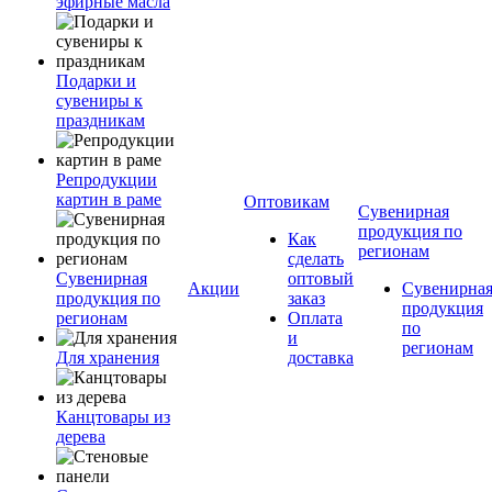
эфирные масла
Подарки и
сувениры к
праздникам
Репродукции
картин в раме
Оптовикам
Сувенирная
продукция по
Как
регионам
сделать
Сувенирная
оптовый
Акции
Сувенирна
продукция по
заказ
продукция
регионам
Оплата
по
и
регионам
Для хранения
доставка
Канцтовары из
дерева