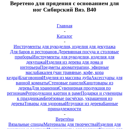
Веретено для прядения с основанием для
ног Сибирский Вяз. B40
Главная
-
Каталог
-
Инструменты для рукоделия, изделия для декупажа
Для баров и ресторанов.
Деревянная посуда и столовые
приборы
Инструменты для рукоделия, изделия для
декупажа
Изделия из дерева для дома и
интерьера
Предметы ароматерапии, эфирные
масла
Бакалея (чаи травяные, кофе, кора
кедра)
Благовония
Изделия из массива дуба
Аксессуары для
ванной комнаты
Стеновые панели
Канцтовары из
дерева
Для хранения
Сувенирная продукция по
регионам
Репродукции картин в раме
Подарки и сувениры
к праздникам
Берёзовые расчёски, украшения из
дерева
Товары для здоровья
Игрушки из дерева
Банные
принадлежности
-
Веретёна
Вязальные спицы
Материалы для творчества
Изделия для