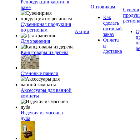
Репродукции картин в
Оптовикам
раме
Сувени
продук
Как
регион
сделать
Сувенирная продукция
оптовый
по регионам
Акции
С
заказ
п
Оплата
Для хранения
п
и
р
доставка
Канцтовары из дерева
Стеновые панели
Аксессуары для ванной
комнаты
Изделия из массива
дуба