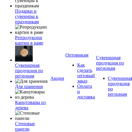
Подарки и
сувениры к
праздникам
Репродукции
картин в раме
Оптовикам
Сувенирная
продукция по
Как
Сувенирная
регионам
сделать
продукция по
оптовый
регионам
Акции
Сувенирна
заказ
продукция
Оплата
Для хранения
по
и
регионам
доставка
Канцтовары из
дерева
Стеновые
панели