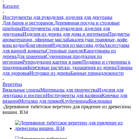
-
Каталог
-
Инструменты для рукоделия, изделия для декупажа
Для баров и ресторанов.
Деревянная посуда и столовые
приборы
Инструменты для рукоделия, изделия для
декупажа
Изделия из дерева для дома и интерьера
Предметы
ароматерапии, эфирные масла
Бакалея (чаи травяные, кофе,
кора кедра)
Благовония
Изделия из массива дуба
Аксессуары
для ванной комнаты
Стеновые панели
Канцтовары из
дерева
Для хранения
Сувенирная продукция по
регионам
Репродукции картин в раме
Подарки и сувениры к
праздникам
Берёзовые расчёски, украшения из дерева
Товары
для здоровья
Игрушки из дерева
Банные принадлежности
-
Веретёна
Вязальные спицы
Материалы для творчества
Изделия для
декупажа и росписи
Инструменты для валяния
Крючки для
вязания
Моталки для пряжи
Клубочницы
Коклюшки
-
Деревянное тибетское веретено для прядение из древесины
вишни. B34