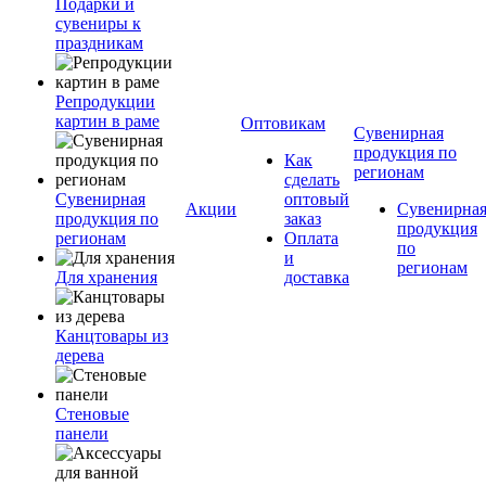
Подарки и
сувениры к
праздникам
Репродукции
картин в раме
Оптовикам
Сувенирная
продукция по
Как
регионам
сделать
Сувенирная
оптовый
Акции
Сувенирна
продукция по
заказ
продукция
регионам
Оплата
по
и
регионам
Для хранения
доставка
Канцтовары из
дерева
Стеновые
панели