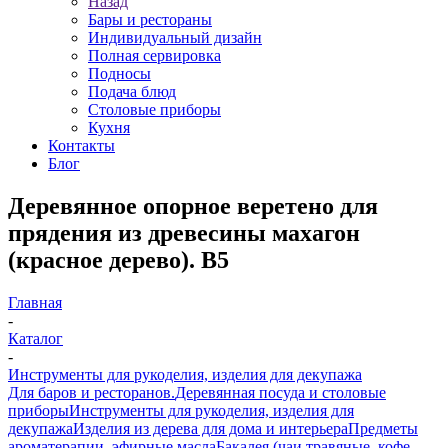
Назад
Бары и рестораны
Индивидуальный дизайн
Полная сервировка
Подносы
Подача блюд
Столовые приборы
Кухня
Контакты
Блог
Деревянное опорное веретено для
прядения из древесины махагон
(красное дерево). B5
Главная
-
Каталог
-
Инструменты для рукоделия, изделия для декупажа
Для баров и ресторанов.
Деревянная посуда и столовые
приборы
Инструменты для рукоделия, изделия для
декупажа
Изделия из дерева для дома и интерьера
Предметы
ароматерапии, эфирные масла
Бакалея (чаи травяные, кофе,