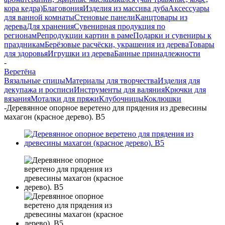
кора кедра)
Благовония
Изделия из массива дуба
Аксессуары
для ванной комнаты
Стеновые панели
Канцтовары из
дерева
Для хранения
Сувенирная продукция по
регионам
Репродукции картин в раме
Подарки и сувениры к
праздникам
Берёзовые расчёски, украшения из дерева
Товары
для здоровья
Игрушки из дерева
Банные принадлежности
-
Веретёна
Вязальные спицы
Материалы для творчества
Изделия для
декупажа и росписи
Инструменты для валяния
Крючки для
вязания
Моталки для пряжи
Клубочницы
Коклюшки
-
Деревянное опорное веретено для прядения из древесины
махагон (красное дерево). B5