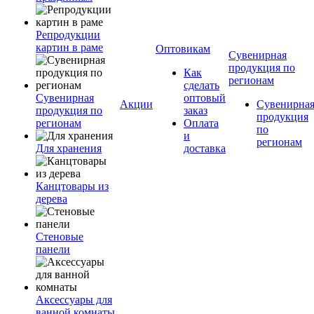
Репродукции
картин в раме
Оптовикам
Сувенирная
продукция по
Как
регионам
сделать
Сувенирная
оптовый
Акции
Сувенирна
продукция по
заказ
продукция
регионам
Оплата
по
и
регионам
Для хранения
доставка
Канцтовары из
дерева
Стеновые
панели
Аксессуары для
ванной комнаты