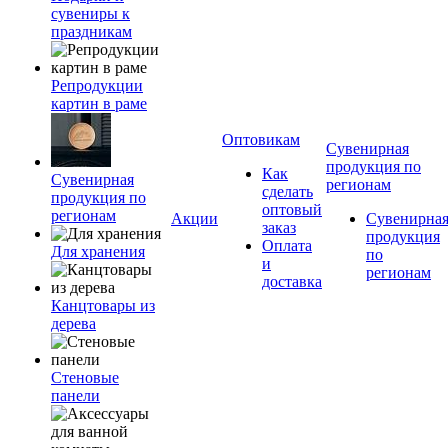
сувениры к
праздникам
Репродукции
картин в раме
Оптовикам
Сувенирная
продукция по
Как
Сувенирная
регионам
сделать
продукция по
оптовый
регионам
Акции
Сувенирна
заказ
продукция
Оплата
Для хранения
по
и
регионам
доставка
Канцтовары из
дерева
Стеновые
панели