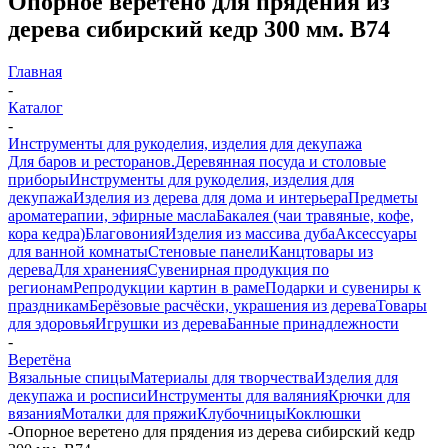
Опорное веретено для прядения из
дерева сибирский кедр 300 мм. B74
Главная
-
Каталог
-
Инструменты для рукоделия, изделия для декупажа
Для баров и ресторанов.
Деревянная посуда и столовые
приборы
Инструменты для рукоделия, изделия для
декупажа
Изделия из дерева для дома и интерьера
Предметы
ароматерапии, эфирные масла
Бакалея (чаи травяные, кофе,
кора кедра)
Благовония
Изделия из массива дуба
Аксессуары
для ванной комнаты
Стеновые панели
Канцтовары из
дерева
Для хранения
Сувенирная продукция по
регионам
Репродукции картин в раме
Подарки и сувениры к
праздникам
Берёзовые расчёски, украшения из дерева
Товары
для здоровья
Игрушки из дерева
Банные принадлежности
-
Веретёна
Вязальные спицы
Материалы для творчества
Изделия для
декупажа и росписи
Инструменты для валяния
Крючки для
вязания
Моталки для пряжи
Клубочницы
Коклюшки
-
Опорное веретено для прядения из дерева сибирский кедр