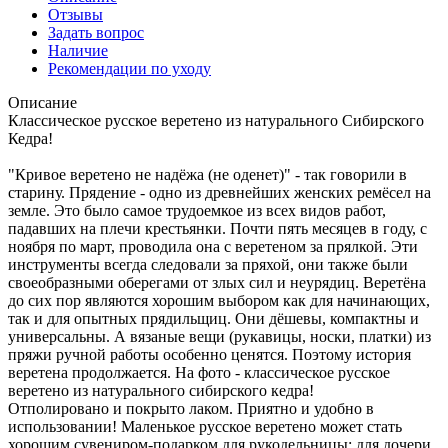
Отзывы
Задать вопрос
Наличие
Рекомендации по уходу
Описание
Классическое русское веретено из натурального Сибирского
Кедра!
"Кривое веретено не надёжа (не оденет)" - так говорили в
старину. Прядение - одно из древнейших женских ремёсел на
земле. Это было самое трудоемкое из всех видов работ,
падавших на плечи крестьянки. Почти пять месяцев в году, с
ноября по март, проводила она с веретеном за прялкой. Эти
инструменты всегда следовали за пряхой, они также были
своеобразными оберегами от злых сил и неурядиц. Веретёна
до сих пор являются хорошим выбором как для начинающих,
так и для опытных прядильщиц. Они дёшевы, компактны и
универсальны. А вязаные вещи (рукавицы, носки, платки) из
пряжи ручной работы особенно ценятся. Поэтому история
веретена продолжается. На фото - классическое русское
веретено из натурального сибирского кедра!
Отполировано и покрыто лаком. Приятно и удобно в
использовании! Маленькое русское веретено может стать
хорошим сувениром-подарком для рукодельницы: для дочери,