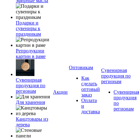
эфирные масла
Подарки и
сувениры к
праздникам
Репродукции
картин в раме
Оптовикам
Сувенирная
продукция по
Как
Сувенирная
регионам
сделать
продукция по
оптовый
регионам
Акции
Сувенирна
заказ
продукция
Оплата
Для хранения
по
и
регионам
доставка
Канцтовары из
дерева