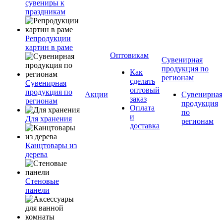
сувениры к
праздникам
Репродукции
картин в раме
Оптовикам
Сувенирная
продукция по
Как
регионам
сделать
Сувенирная
оптовый
продукция по
Акции
Сувенирна
заказ
регионам
продукция
Оплата
по
и
Для хранения
регионам
доставка
Канцтовары из
дерева
Стеновые
панели