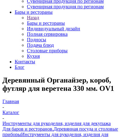
Сувенирная продукция по регионам
Сувенирная продукция по регионам
Бары и рестораны
Назад
Бары и рестораны
Индивидуальный дизайн
Полная сервировка
Подносы
Подача блюд
Столовые приборы
Кухня
Контакты
Блог
Деревянный Органайзер, короб,
футляр для веретена 330 мм. OV1
Главная
-
Каталог
-
Инструменты для рукоделия, изделия для декупажа
Для баров и ресторанов.
Деревянная посуда и столовые
приборы
Инструменты для рукоделия, изделия для