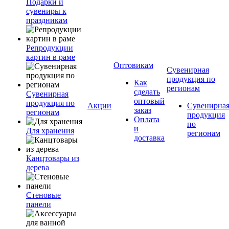
Подарки и
сувениры к
праздникам
Репродукции
картин в раме
Оптовикам
Сувенирная
продукция по
Как
регионам
сделать
Сувенирная
оптовый
продукция по
Акции
Сувенирна
заказ
регионам
продукция
Оплата
по
и
Для хранения
регионам
доставка
Канцтовары из
дерева
Стеновые
панели