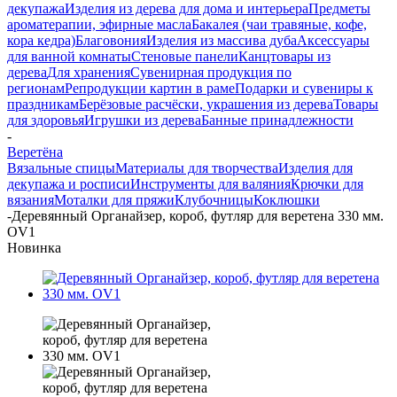
декупажа
Изделия из дерева для дома и интерьера
Предметы
ароматерапии, эфирные масла
Бакалея (чаи травяные, кофе,
кора кедра)
Благовония
Изделия из массива дуба
Аксессуары
для ванной комнаты
Стеновые панели
Канцтовары из
дерева
Для хранения
Сувенирная продукция по
регионам
Репродукции картин в раме
Подарки и сувениры к
праздникам
Берёзовые расчёски, украшения из дерева
Товары
для здоровья
Игрушки из дерева
Банные принадлежности
-
Веретёна
Вязальные спицы
Материалы для творчества
Изделия для
декупажа и росписи
Инструменты для валяния
Крючки для
вязания
Моталки для пряжи
Клубочницы
Коклюшки
-
Деревянный Органайзер, короб, футляр для веретена 330 мм.
OV1
Новинка