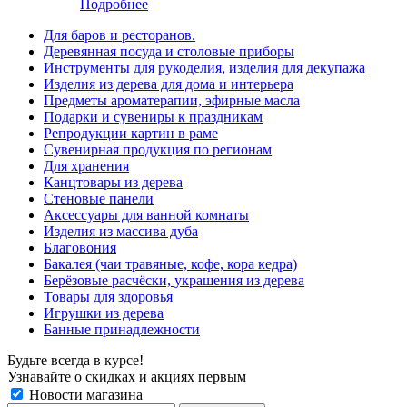
Подробнее
Для баров и ресторанов.
Деревянная посуда и столовые приборы
Инструменты для рукоделия, изделия для декупажа
Изделия из дерева для дома и интерьера
Предметы ароматерапии, эфирные масла
Подарки и сувениры к праздникам
Репродукции картин в раме
Сувенирная продукция по регионам
Для хранения
Канцтовары из дерева
Стеновые панели
Аксессуары для ванной комнаты
Изделия из массива дуба
Благовония
Бакалея (чаи травяные, кофе, кора кедра)
Берёзовые расчёски, украшения из дерева
Товары для здоровья
Игрушки из дерева
Банные принадлежности
Будьте всегда в курсе!
Узнавайте о скидках и акциях первым
Новости магазина