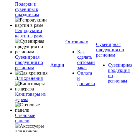
Подарки и
сувениры к
праздникам
Репродукции
картин в раме
Оптовикам
Сувенирная
продукция по
Как
регионам
Сувенирная
сделать
продукция по
оптовый
Акции
Сувенирна
регионам
заказ
продукция
Оплата
по
Для хранения
и
регионам
доставка
Канцтовары из
дерева
Стеновые
панели