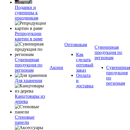
Подарки и
сувениры к
праздникам
Репродукции
картин в раме
Оптовикам
Сувенирная
продукция по
Как
регионам
Сувенирная
сделать
продукция по
оптовый
Акции
Сувенирна
регионам
заказ
продукция
Оплата
по
Для хранения
и
регионам
доставка
Канцтовары из
дерева
Стеновые
панели