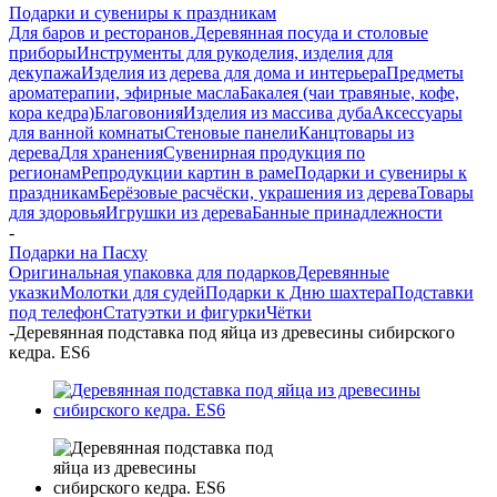
Подарки и сувениры к праздникам
Для баров и ресторанов.
Деревянная посуда и столовые
приборы
Инструменты для рукоделия, изделия для
декупажа
Изделия из дерева для дома и интерьера
Предметы
ароматерапии, эфирные масла
Бакалея (чаи травяные, кофе,
кора кедра)
Благовония
Изделия из массива дуба
Аксессуары
для ванной комнаты
Стеновые панели
Канцтовары из
дерева
Для хранения
Сувенирная продукция по
регионам
Репродукции картин в раме
Подарки и сувениры к
праздникам
Берёзовые расчёски, украшения из дерева
Товары
для здоровья
Игрушки из дерева
Банные принадлежности
-
Подарки на Пасху
Оригинальная упаковка для подарков
Деревянные
указки
Молотки для судей
Подарки к Дню шахтера
Подставки
под телефон
Статуэтки и фигурки
Чётки
-
Деревянная подставка под яйца из древесины сибирского
кедра. ES6