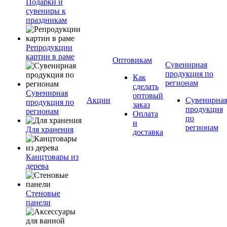
Подарки и
сувениры к
праздникам
Репродукции
картин в раме
Оптовикам
Сувенирная
продукция по
Как
регионам
сделать
Сувенирная
оптовый
Акции
Сувенирна
продукция по
заказ
продукция
регионам
Оплата
по
и
регионам
Для хранения
доставка
Канцтовары из
дерева
Стеновые
панели