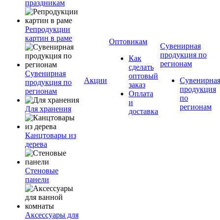
праздникам
Репродукции
картин в раме
Оптовикам
Сувенирная
продукция по
Как
регионам
сделать
Сувенирная
оптовый
Акции
Сувенирна
продукция по
заказ
продукция
регионам
Оплата
по
и
регионам
Для хранения
доставка
Канцтовары из
дерева
Стеновые
панели
Аксессуары для