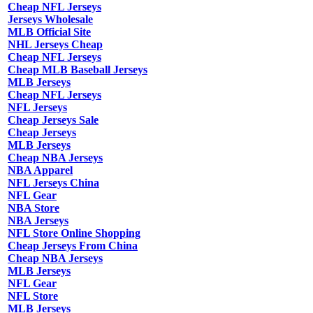
Cheap NFL Jerseys
Jerseys Wholesale
MLB Official Site
NHL Jerseys Cheap
Cheap NFL Jerseys
Cheap MLB Baseball Jerseys
MLB Jerseys
Cheap NFL Jerseys
NFL Jerseys
Cheap Jerseys Sale
Cheap Jerseys
MLB Jerseys
Cheap NBA Jerseys
NBA Apparel
NFL Jerseys China
NFL Gear
NBA Store
NBA Jerseys
NFL Store Online Shopping
Cheap Jerseys From China
Cheap NBA Jerseys
MLB Jerseys
NFL Gear
NFL Store
MLB Jerseys