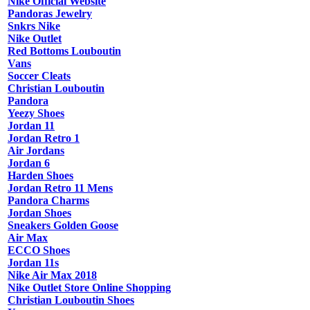
Nike Official Website
Pandoras Jewelry
Snkrs Nike
Nike Outlet
Red Bottoms Louboutin
Vans
Soccer Cleats
Christian Louboutin
Pandora
Yeezy Shoes
Jordan 11
Jordan Retro 1
Air Jordans
Jordan 6
Harden Shoes
Jordan Retro 11 Mens
Pandora Charms
Jordan Shoes
Sneakers Golden Goose
Air Max
ECCO Shoes
Jordan 11s
Nike Air Max 2018
Nike Outlet Store Online Shopping
Christian Louboutin Shoes