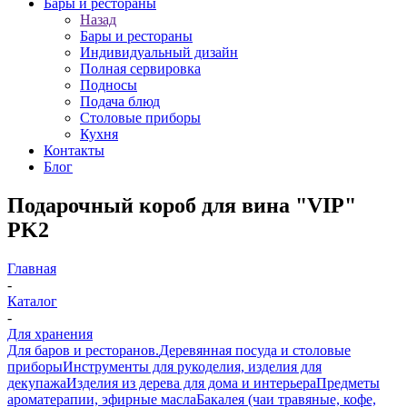
Бары и рестораны
Назад
Бары и рестораны
Индивидуальный дизайн
Полная сервировка
Подносы
Подача блюд
Столовые приборы
Кухня
Контакты
Блог
Подарочный короб для вина "VIP"
PK2
Главная
-
Каталог
-
Для хранения
Для баров и ресторанов.
Деревянная посуда и столовые
приборы
Инструменты для рукоделия, изделия для
декупажа
Изделия из дерева для дома и интерьера
Предметы
ароматерапии, эфирные масла
Бакалея (чаи травяные, кофе,