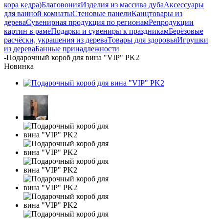
кора кедра)
Благовония
Изделия из массива дуба
Аксессуары
для ванной комнаты
Стеновые панели
Канцтовары из
дерева
Сувенирная продукция по регионам
Репродукции
картин в раме
Подарки и сувениры к праздникам
Берёзовые
расчёски, украшения из дерева
Товары для здоровья
Игрушки
из дерева
Банные принадлежности
-
Подарочный короб для вина "VIP" PK2
Новинка