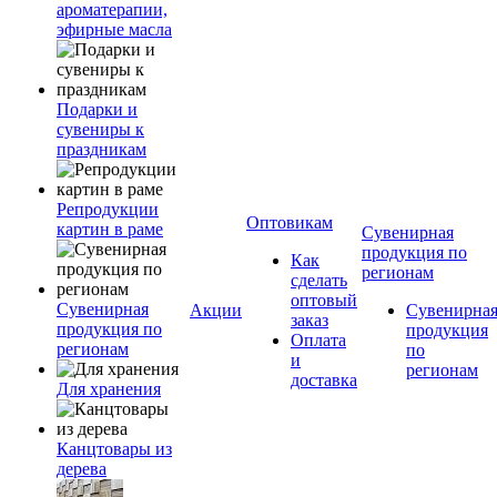
ароматерапии,
эфирные масла
Подарки и
сувениры к
праздникам
Репродукции
Оптовикам
картин в раме
Сувенирная
продукция по
Как
регионам
сделать
оптовый
Сувенирная
Акции
Сувенирна
заказ
продукция по
продукция
Оплата
регионам
по
и
регионам
доставка
Для хранения
Канцтовары из
дерева