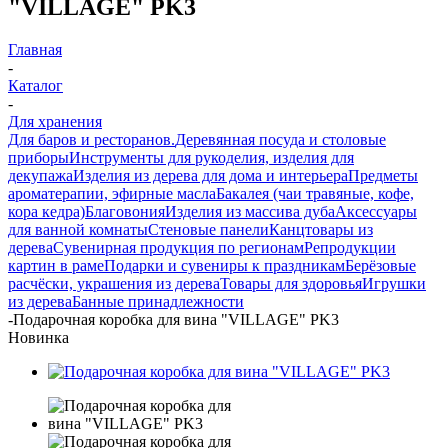
"VILLAGE" PK3
Главная
-
Каталог
-
Для хранения
Для баров и ресторанов.
Деревянная посуда и столовые
приборы
Инструменты для рукоделия, изделия для
декупажа
Изделия из дерева для дома и интерьера
Предметы
ароматерапии, эфирные масла
Бакалея (чаи травяные, кофе,
кора кедра)
Благовония
Изделия из массива дуба
Аксессуары
для ванной комнаты
Стеновые панели
Канцтовары из
дерева
Сувенирная продукция по регионам
Репродукции
картин в раме
Подарки и сувениры к праздникам
Берёзовые
расчёски, украшения из дерева
Товары для здоровья
Игрушки
из дерева
Банные принадлежности
-
Подарочная коробка для вина "VILLAGE" PK3
Новинка