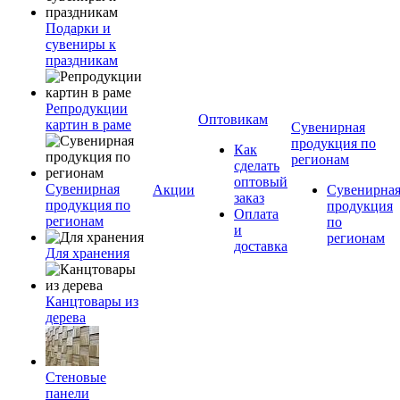
Подарки и
сувениры к
праздникам
Репродукции
Оптовикам
картин в раме
Сувенирная
продукция по
Как
регионам
сделать
оптовый
Сувенирная
Акции
Сувенирна
заказ
продукция по
продукция
Оплата
регионам
по
и
регионам
доставка
Для хранения
Канцтовары из
дерева
Стеновые
панели