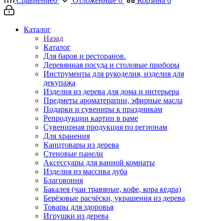
Сравнение
0
Отложенные
0
Корзина
0
Каталог
Назад
Каталог
Для баров и ресторанов.
Деревянная посуда и столовые приборы
Инструменты для рукоделия, изделия для
декупажа
Изделия из дерева для дома и интерьера
Предметы ароматерапии, эфирные масла
Подарки и сувениры к праздникам
Репродукции картин в раме
Сувенирная продукция по регионам
Для хранения
Канцтовары из дерева
Стеновые панели
Аксессуары для ванной комнаты
Изделия из массива дуба
Благовония
Бакалея (чаи травяные, кофе, кора кедра)
Берёзовые расчёски, украшения из дерева
Товары для здоровья
Игрушки из дерева