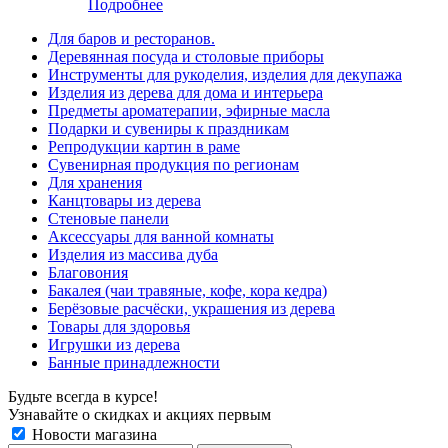
Подробнее
Для баров и ресторанов.
Деревянная посуда и столовые приборы
Инструменты для рукоделия, изделия для декупажа
Изделия из дерева для дома и интерьера
Предметы ароматерапии, эфирные масла
Подарки и сувениры к праздникам
Репродукции картин в раме
Сувенирная продукция по регионам
Для хранения
Канцтовары из дерева
Стеновые панели
Аксессуары для ванной комнаты
Изделия из массива дуба
Благовония
Бакалея (чаи травяные, кофе, кора кедра)
Берёзовые расчёски, украшения из дерева
Товары для здоровья
Игрушки из дерева
Банные принадлежности
Будьте всегда в курсе!
Узнавайте о скидках и акциях первым
Новости магазина