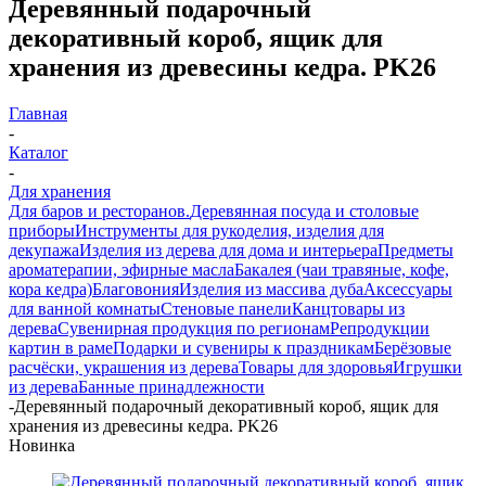
Деревянный подарочный
декоративный короб, ящик для
хранения из древесины кедра. PK26
Главная
-
Каталог
-
Для хранения
Для баров и ресторанов.
Деревянная посуда и столовые
приборы
Инструменты для рукоделия, изделия для
декупажа
Изделия из дерева для дома и интерьера
Предметы
ароматерапии, эфирные масла
Бакалея (чаи травяные, кофе,
кора кедра)
Благовония
Изделия из массива дуба
Аксессуары
для ванной комнаты
Стеновые панели
Канцтовары из
дерева
Сувенирная продукция по регионам
Репродукции
картин в раме
Подарки и сувениры к праздникам
Берёзовые
расчёски, украшения из дерева
Товары для здоровья
Игрушки
из дерева
Банные принадлежности
-
Деревянный подарочный декоративный короб, ящик для
хранения из древесины кедра. PK26
Новинка