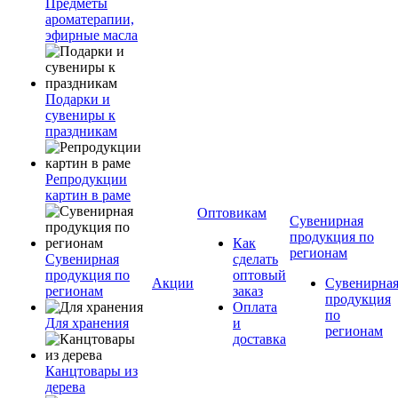
Предметы
ароматерапии,
эфирные масла
Подарки и
сувениры к
праздникам
Репродукции
картин в раме
Оптовикам
Сувенирная
продукция по
Как
регионам
Сувенирная
сделать
продукция по
оптовый
Акции
Сувенирна
регионам
заказ
продукция
Оплата
по
Для хранения
и
регионам
доставка
Канцтовары из
дерева