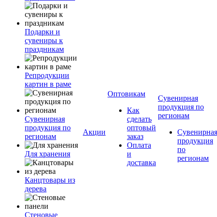
Подарки и
сувениры к
праздникам
Репродукции
картин в раме
Оптовикам
Сувенирная
продукция по
Как
регионам
Сувенирная
сделать
продукция по
оптовый
Акции
Сувенирна
регионам
заказ
продукция
Оплата
по
Для хранения
и
регионам
доставка
Канцтовары из
дерева
Стеновые