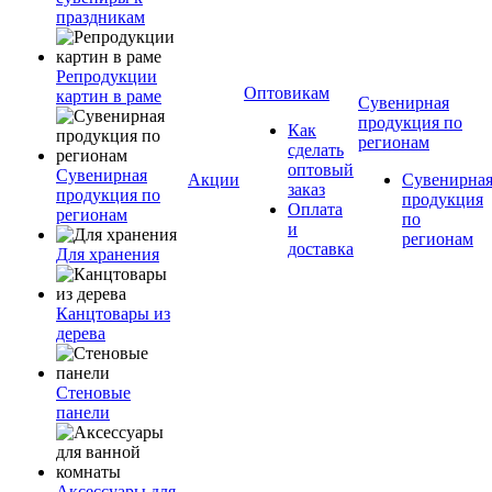
праздникам
Репродукции
Оптовикам
картин в раме
Сувенирная
продукция по
Как
регионам
сделать
оптовый
Сувенирная
Акции
Сувенирна
заказ
продукция по
продукция
Оплата
регионам
по
и
регионам
доставка
Для хранения
Канцтовары из
дерева
Стеновые
панели
Аксессуары для