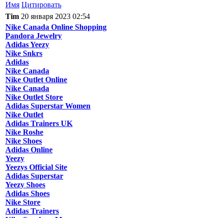
Имя
Цитировать
Tim
20 января 2023 02:54
Nike Canada Online Shopping
Pandora Jewelry
Adidas Yeezy
Nike Snkrs
Adidas
Nike Canada
Nike Outlet Online
Nike Canada
Nike Outlet Store
Adidas Superstar Women
Nike Outlet
Adidas Trainers UK
Nike Roshe
Nike Shoes
Adidas Online
Yeezy
Yeezys Official Site
Adidas Superstar
Yeezy Shoes
Adidas Shoes
Nike Store
Adidas Trainers