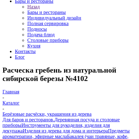
Бары и рестораны
Назад
Бары и рестораны
Индивидуальный дизайн
Полная сервировка
Подносы
Подача блюд
Столовые приборы
Кухня
Контакты
Блог
Расческа гребень из натуральной
сибирской березы №4102
Главная
-
Каталог
-
Берёзовые расчёски, украшения из дерева
Для баров и ресторанов.
Деревянная посуда и столовые
приборы
Инструменты для рукоделия, изделия для
декупажа
Изделия из дерева для дома и интерьера
Предметы
ароматерапии, эфирные масла
Бакалея (чаи травяные, кофе,