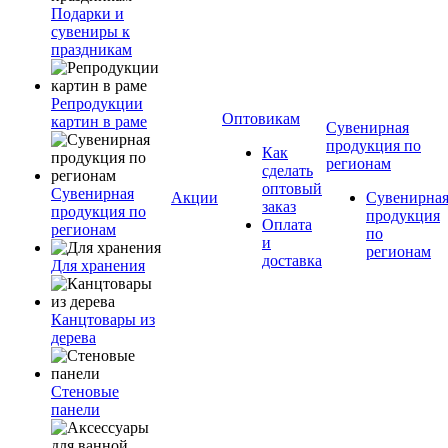
Подарки и
сувениры к
праздникам
Репродукции
Оптовикам
картин в раме
Сувенирная
продукция по
Как
регионам
сделать
оптовый
Сувенирная
Акции
Сувенирна
заказ
продукция по
продукция
Оплата
регионам
по
и
регионам
доставка
Для хранения
Канцтовары из
дерева
Стеновые
панели