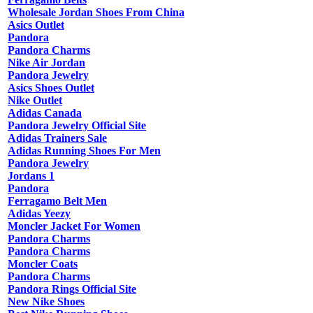
Wholesale Jordan Shoes From China
Asics Outlet
Pandora
Pandora Charms
Nike Air Jordan
Pandora Jewelry
Asics Shoes Outlet
Nike Outlet
Adidas Canada
Pandora Jewelry Official Site
Adidas Trainers Sale
Adidas Running Shoes For Men
Pandora Jewelry
Jordans 1
Pandora
Ferragamo Belt Men
Adidas Yeezy
Moncler Jacket For Women
Pandora Charms
Pandora Charms
Moncler Coats
Pandora Charms
Pandora Rings Official Site
New Nike Shoes