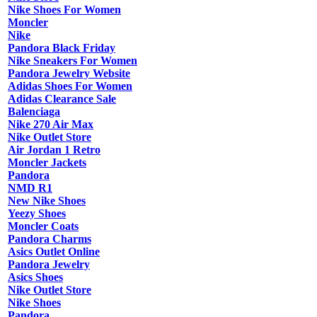
Nike Shoes For Women
Moncler
Nike
Pandora Black Friday
Nike Sneakers For Women
Pandora Jewelry Website
Adidas Shoes For Women
Adidas Clearance Sale
Balenciaga
Nike 270 Air Max
Nike Outlet Store
Air Jordan 1 Retro
Moncler Jackets
Pandora
NMD R1
New Nike Shoes
Yeezy Shoes
Moncler Coats
Pandora Charms
Asics Outlet Online
Pandora Jewelry
Asics Shoes
Nike Outlet Store
Nike Shoes
Pandora