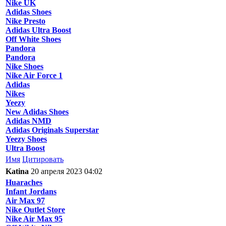
Nike UK
Adidas Shoes
Nike Presto
Adidas Ultra Boost
Off White Shoes
Pandora
Pandora
Nike Shoes
Nike Air Force 1
Adidas
Nikes
Yeezy
New Adidas Shoes
Adidas NMD
Adidas Originals Superstar
Yeezy Shoes
Ultra Boost
Имя
Цитировать
Katina
20 апреля 2023 04:02
Huaraches
Infant Jordans
Air Max 97
Nike Outlet Store
Nike Air Max 95