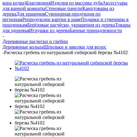
кора кедра)
Благовония
Изделия из массива дуба
Аксессуары
для ванной комнаты
Стеновые панели
Канцтовары из
дерева
Для хранения
Сувенирная продукция по
регионам
Репродукции картин в раме
Подарки и сувениры к
праздникам
Берёзовые расчёски, украшения из дерева
Товары
для здоровья
Игрушки из дерева
Банные принадлежности
-
Деревянные расчески и гребни
Деревянные кольца
Шпильки и заколки для волос
-
Расческа гребень из натуральной сибирской березы №4102