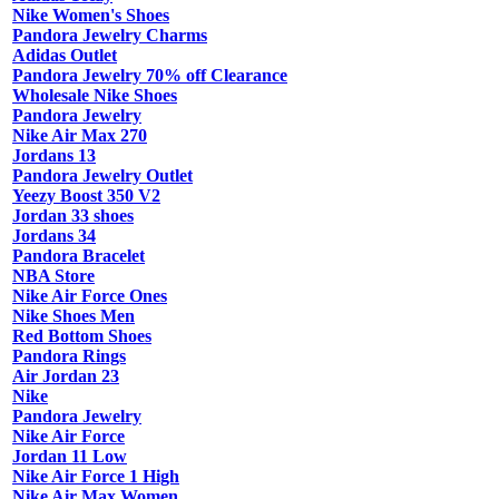
Nike Women's Shoes
Pandora Jewelry Charms
Adidas Outlet
Pandora Jewelry 70% off Clearance
Wholesale Nike Shoes
Pandora Jewelry
Nike Air Max 270
Jordans 13
Pandora Jewelry Outlet
Yeezy Boost 350 V2
Jordan 33 shoes
Jordans 34
Pandora Bracelet
NBA Store
Nike Air Force Ones
Nike Shoes Men
Red Bottom Shoes
Pandora Rings
Air Jordan 23
Nike
Pandora Jewelry
Nike Air Force
Jordan 11 Low
Nike Air Force 1 High
Nike Air Max Women