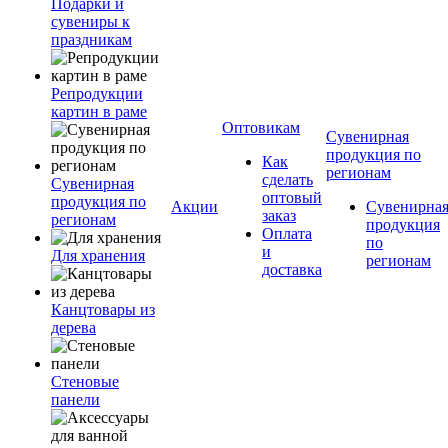
Подарки и
сувениры к
праздникам
Репродукции
картин в раме
Оптовикам
Сувенирная
продукция по
Как
регионам
сделать
Сувенирная
оптовый
продукция по
Акции
Сувенирна
заказ
регионам
продукция
Оплата
по
и
Для хранения
регионам
доставка
Канцтовары из
дерева
Стеновые
панели