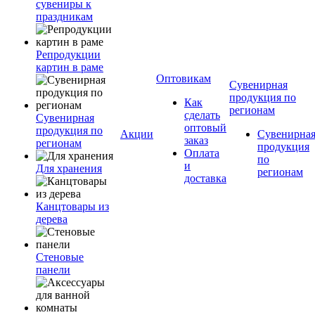
сувениры к
праздникам
Репродукции
картин в раме
Оптовикам
Сувенирная
продукция по
Как
регионам
сделать
Сувенирная
оптовый
продукция по
Акции
Сувенирна
заказ
регионам
продукция
Оплата
по
и
Для хранения
регионам
доставка
Канцтовары из
дерева
Стеновые
панели