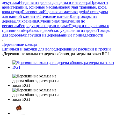
декупажа
Изделия из дерева для дома и интерьера
Предметы
ароматерапии, эфирные масла
Бакалея (чаи травяные, кофе,
кора кедра)
Благовония
Изделия из массива дуба
Аксессуары
для ванной комнаты
Стеновые панели
Канцтовары из
дерева
Для хранения
Сувенирная продукция по
регионам
Репродукции картин в раме
Подарки и сувениры к
праздникам
Берёзовые расчёски, украшения из дерева
Товары
для здоровья
Игрушки из дерева
Банные принадлежности
-
Деревянные кольца
Шпильки и заколки для волос
Деревянные расчески и гребни
-
Деревянные кольца из дерева яблоня, размеры на заказ RG1