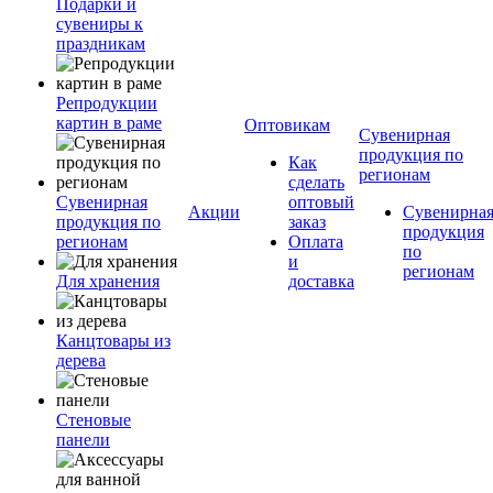
Подарки и
сувениры к
праздникам
Репродукции
картин в раме
Оптовикам
Сувенирная
продукция по
Как
регионам
сделать
Сувенирная
оптовый
Акции
Сувенирна
продукция по
заказ
продукция
регионам
Оплата
по
и
регионам
Для хранения
доставка
Канцтовары из
дерева
Стеновые
панели