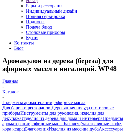
Назад
Бары и рестораны
Индивидуальный дизайн
Полная сервировка
Подносы
Подача блюд
Столовые приборы
Кухня
Контакты
Блог
Аромакулон из дерева (береза) для
эфирных масел и ингаляций. WP48
Главная
-
Каталог
-
Предметы ароматерапии, эфирные масла
Для баров и ресторанов.
Деревянная посуда и столовые
приборы
Инструменты для рукоделия, изделия для
декупажа
Изделия из дерева для дома и интерьера
Предметы
ароматерапии, эфирные масла
Бакалея (чаи травяные, кофе,
кора кедра)
Благовония
Изделия из массива дуба
Аксессуары