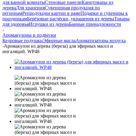
для ванной комнаты
Стеновые панели
Канцтовары из
дерева
Для хранения
Сувенирная продукция по
регионам
Репродукции картин в раме
Подарки и сувениры к
праздникам
Берёзовые расчёски, украшения из дерева
Товары
для здоровья
Игрушки из дерева
Банные принадлежности
-
Аромакулоны и подвески
Кедровые подушки
Эфирные масла
Ароматизаторы воздуха
-
Аромакулон из дерева (береза) для эфирных масел и
ингаляций. WP48