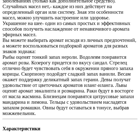
заболеваниях (только как дополнительное средство).
Случайных масел нет,- каждое из них действует на
определенный орган или систему. Зная эти особенности
масел, можно улучшить настроение или здоровье.
Украшение на шее- один из самых простых и эффективных
способов получить наслаждение от ненавязчивого аромата
эфирных масел.
Вы можете выбирать аромат исходя из личных предпочтений,
а можете воспользоваться подборкой ароматов для разных
знаков зодиака:
Рыбы оценят тонкий запах нероли. Водолеям понравится
аромат розы. Козерогу придется по вкусу сандал. Стрелец
отлично будет чувствовать себя в окружении пряного запаха
корицы. Скорпиону подойдет сладкий запах ванили. Весам
окажет поддержку деликатный запах герани. Девы получат
удовольствие от цветочных ароматов иланг-иланга. Львы
оценят аромат эвкалипта и розмарина. Раки будут в восторге
от масла жасмина. Близнецам понравятся цитрусовые запахи
мандарина и лимона. Тельцы с удовольствием насладятся
запахом ромашки. Овны будут оставаться в тонусе, выбрав
можжевельник.
Характеристики