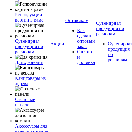
Репродукции
картин в раме
Оптовикам
Сувенирная
продукция по
Как
регионам
сделать
Сувенирная
оптовый
Акции
Сувенирна
продукция по
заказ
продукция
регионам
Оплата
по
и
регионам
Для хранения
доставка
Канцтовары из
дерева
Стеновые
панели
Аксессуары для
ванной комнаты