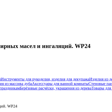
фирных масел и ингаляций. WP24
ы
Инструменты для рукоделия, изделия для декупажа
Изделия из д
ия из массива дуба
Аксессуары для ванной комнаты
Стеновые па
 праздникам
Берёзовые расчёски, украшения из дерева
Товары для
ций. WP24