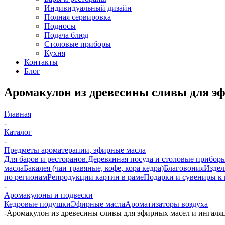
Индивидуальный дизайн
Полная сервировка
Подносы
Подача блюд
Столовые приборы
Кухня
Контакты
Блог
Аромакулон из древесины сливы для э
Главная
-
Каталог
-
Предметы ароматерапии, эфирные масла
Для баров и ресторанов.
Деревянная посуда и столовые прибор
масла
Бакалея (чаи травяные, кофе, кора кедра)
Благовония
Издел
по регионам
Репродукции картин в раме
Подарки и сувениры к
-
Аромакулоны и подвески
Кедровые подушки
Эфирные масла
Ароматизаторы воздуха
-
Аромакулон из древесины сливы для эфирных масел и ингаля