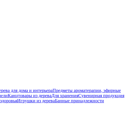
ерева для дома и интерьера
Предметы ароматерапии, эфирные
нели
Канцтовары из дерева
Для хранения
Сувенирная продукция
 здоровья
Игрушки из дерева
Банные принадлежности