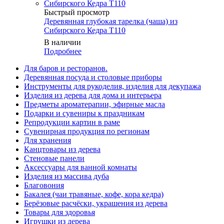
Быстрый просмотр
Деревянная глубокая тарелка (чаша) из
Сибирского Кедра T110
В наличии
Подробнее
Для баров и ресторанов.
Деревянная посуда и столовые приборы
Инструменты для рукоделия, изделия для декупажа
Изделия из дерева для дома и интерьера
Предметы ароматерапии, эфирные масла
Подарки и сувениры к праздникам
Репродукции картин в раме
Сувенирная продукция по регионам
Для хранения
Канцтовары из дерева
Стеновые панели
Аксессуары для ванной комнаты
Изделия из массива дуба
Благовония
Бакалея (чаи травяные, кофе, кора кедра)
Берёзовые расчёски, украшения из дерева
Товары для здоровья
Игрушки из дерева