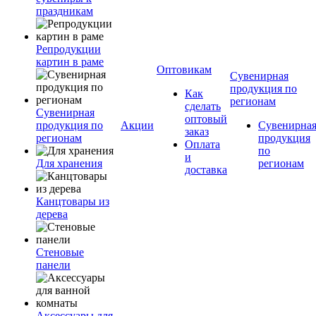
праздникам
Репродукции
картин в раме
Оптовикам
Сувенирная
продукция по
Как
регионам
сделать
Сувенирная
оптовый
продукция по
Акции
Сувенирна
заказ
регионам
продукция
Оплата
по
и
Для хранения
регионам
доставка
Канцтовары из
дерева
Стеновые
панели
Аксессуары для