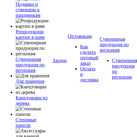
Подарки и
сувениры к
праздникам
Репродукции
Оптовикам
картин в раме
Сувенирная
продукция по
Как
регионам
сделать
оптовый
Сувенирная
Акции
Сувенирна
заказ
продукция по
продукция
Оплата
регионам
по
и
регионам
доставка
Для хранения
Канцтовары из
дерева
Стеновые
панели