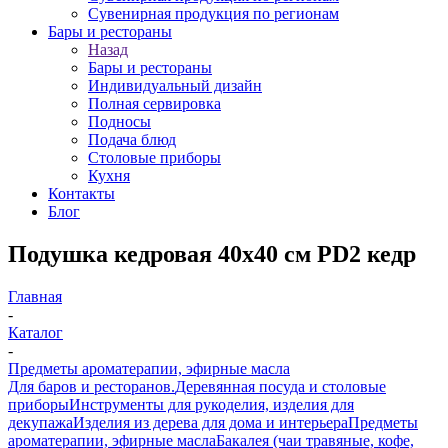
Сувенирная продукция по регионам
Бары и рестораны
Назад
Бары и рестораны
Индивидуальный дизайн
Полная сервировка
Подносы
Подача блюд
Столовые приборы
Кухня
Контакты
Блог
Подушка кедровая 40х40 см PD2 кедр
Главная
-
Каталог
-
Предметы ароматерапии, эфирные масла
Для баров и ресторанов.
Деревянная посуда и столовые
приборы
Инструменты для рукоделия, изделия для
декупажа
Изделия из дерева для дома и интерьера
Предметы
ароматерапии, эфирные масла
Бакалея (чаи травяные, кофе,