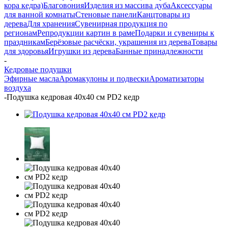
кора кедра)
Благовония
Изделия из массива дуба
Аксессуары
для ванной комнаты
Стеновые панели
Канцтовары из
дерева
Для хранения
Сувенирная продукция по
регионам
Репродукции картин в раме
Подарки и сувениры к
праздникам
Берёзовые расчёски, украшения из дерева
Товары
для здоровья
Игрушки из дерева
Банные принадлежности
-
Кедровые подушки
Эфирные масла
Аромакулоны и подвески
Ароматизаторы
воздуха
-
Подушка кедровая 40х40 см PD2 кедр