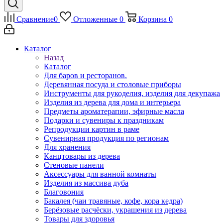
Сравнение
0
Отложенные
0
Корзина
0
Каталог
Назад
Каталог
Для баров и ресторанов.
Деревянная посуда и столовые приборы
Инструменты для рукоделия, изделия для декупажа
Изделия из дерева для дома и интерьера
Предметы ароматерапии, эфирные масла
Подарки и сувениры к праздникам
Репродукции картин в раме
Сувенирная продукция по регионам
Для хранения
Канцтовары из дерева
Стеновые панели
Аксессуары для ванной комнаты
Изделия из массива дуба
Благовония
Бакалея (чаи травяные, кофе, кора кедра)
Берёзовые расчёски, украшения из дерева
Товары для здоровья