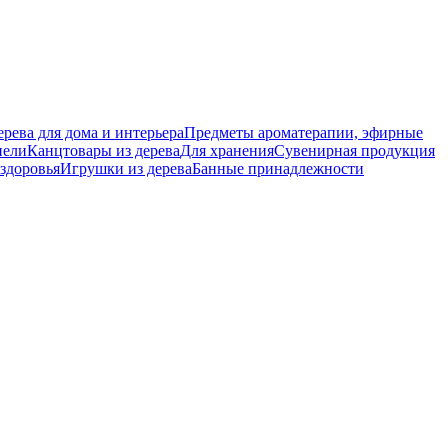
ерева для дома и интерьера
Предметы ароматерапии, эфирные
нели
Канцтовары из дерева
Для хранения
Сувенирная продукция
 здоровья
Игрушки из дерева
Банные принадлежности