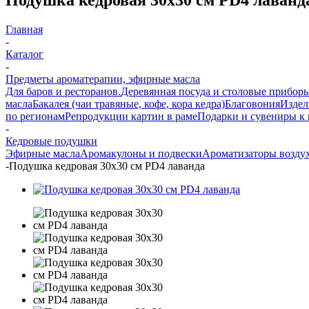
Главная
-
Каталог
-
Предметы ароматерапии, эфирные масла
Для баров и ресторанов.
Деревянная посуда и столовые прибор
масла
Бакалея (чаи травяные, кофе, кора кедра)
Благовония
Издел
по регионам
Репродукции картин в раме
Подарки и сувениры к
-
Кедровые подушки
Эфирные масла
Аромакулоны и подвески
Ароматизаторы возду
-
Подушка кедровая 30х30 см PD4 лаванда