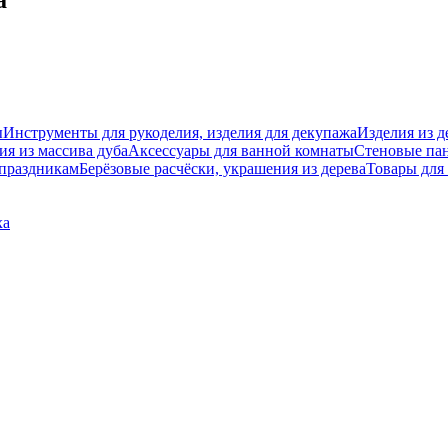
ы
Инструменты для рукоделия, изделия для декупажа
Изделия из д
ия из массива дуба
Аксессуары для ванной комнаты
Стеновые па
 праздникам
Берёзовые расчёски, украшения из дерева
Товары для
ха