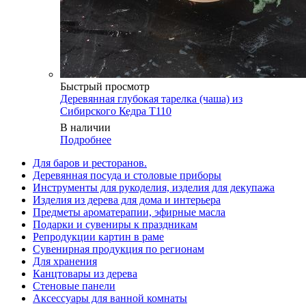
Быстрый просмотр
Деревянная глубокая тарелка (чаша) из
Сибирского Кедра T110
В наличии
Подробнее
Для баров и ресторанов.
Деревянная посуда и столовые приборы
Инструменты для рукоделия, изделия для декупажа
Изделия из дерева для дома и интерьера
Предметы ароматерапии, эфирные масла
Подарки и сувениры к праздникам
Репродукции картин в раме
Сувенирная продукция по регионам
Для хранения
Канцтовары из дерева
Стеновые панели
Аксессуары для ванной комнаты