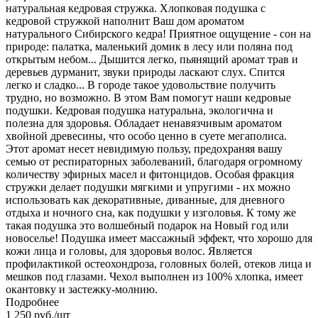
натуральная кедровая стружка. Хлопковая подушка с
кедровой стружкой наполнит Ваш дом ароматом
натурального Сибирского кедра! Приятное ощущение - сон на
природе: палатка, маленький домик в лесу или поляна под
открытым небом... Дышится легко, пьянящий аромат трав и
деревьев дурманит, звуки природы ласкают слух. Спится
легко и сладко... В городе такое удовольствие получить
трудно, но возможно. В этом Вам помогут наши кедровые
подушки. Кедровая подушка натуральна, экологична и
полезна для здоровья. Обладает ненавязчивым ароматом
хвойной древесины, что особо ценно в суете мегаполиса.
Этот аромат несет невидимую пользу, предохраняя вашу
семью от респираторных заболеваний, благодаря огромному
количеству эфирных масел и фитонцидов. Особая фракция
стружки делает подушки мягкими и упругими - их можно
использовать как декоративные, диванные, для дневного
отдыха и ночного сна, как подушки у изголовья. К тому же
такая подушка это волшебный подарок на Новый год или
новоселье! Подушка имеет массажный эффект, что хорошо для
кожи лица и головы, для здоровья волос. Является
профилактикой остеохондроза, головных болей, отеков лица и
мешков под глазами. Чехол выполнен из 100% хлопка, имеет
окантовку и застежку-молнию.
Подробнее
1 250
руб.
/шт