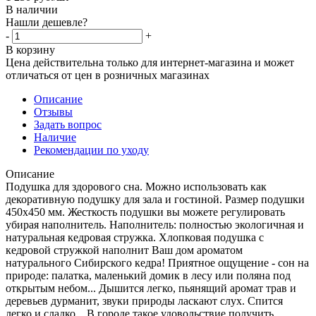
В наличии
Нашли дешевле?
-
+
В корзину
Цена действительна только для интернет-магазина и может
отличаться от цен в розничных магазинах
Описание
Отзывы
Задать вопрос
Наличие
Рекомендации по уходу
Описание
Подушка для здорового сна. Можно использовать как
декоративную подушку для зала и гостиной. Размер подушки
450х450 мм. Жесткость подушки вы можете регулировать
убирая наполнитель. Наполнитель: полностью экологичная и
натуральная кедровая стружка. Хлопковая подушка с
кедровой стружкой наполнит Ваш дом ароматом
натурального Сибирского кедра! Приятное ощущение - сон на
природе: палатка, маленький домик в лесу или поляна под
открытым небом... Дышится легко, пьянящий аромат трав и
деревьев дурманит, звуки природы ласкают слух. Спится
легко и сладко... В городе такое удовольствие получить