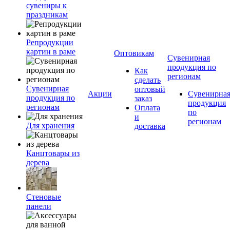
сувениры к
праздникам
Репродукции
картин в раме
Оптовикам
Сувенирная
продукция по
Как
регионам
сделать
Сувенирная
оптовый
Акции
Сувенирна
продукция по
заказ
продукция
регионам
Оплата
по
и
регионам
Для хранения
доставка
Канцтовары из
дерева
Стеновые
панели