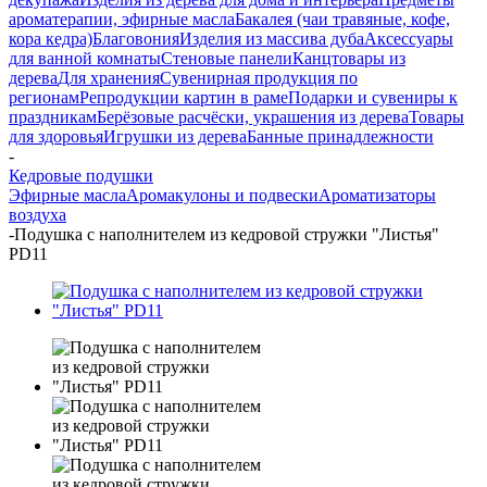
ароматерапии, эфирные масла
Бакалея (чаи травяные, кофе,
кора кедра)
Благовония
Изделия из массива дуба
Аксессуары
для ванной комнаты
Стеновые панели
Канцтовары из
дерева
Для хранения
Сувенирная продукция по
регионам
Репродукции картин в раме
Подарки и сувениры к
праздникам
Берёзовые расчёски, украшения из дерева
Товары
для здоровья
Игрушки из дерева
Банные принадлежности
-
Кедровые подушки
Эфирные масла
Аромакулоны и подвески
Ароматизаторы
воздуха
-
Подушка с наполнителем из кедровой стружки "Листья"
PD11