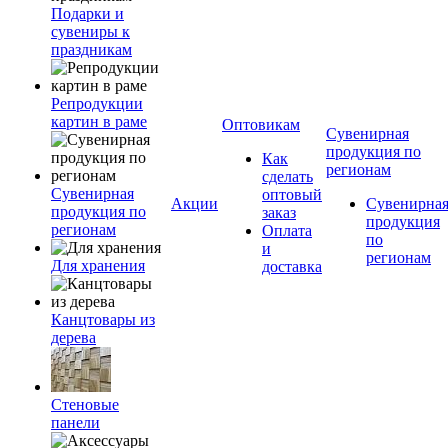
Подарки и
сувениры к
праздникам
Репродукции
картин в раме
Оптовикам
Сувенирная
продукция по
Как
регионам
сделать
Сувенирная
оптовый
Акции
Сувенирна
продукция по
заказ
продукция
регионам
Оплата
по
и
регионам
Для хранения
доставка
Канцтовары из
дерева
Стеновые
панели