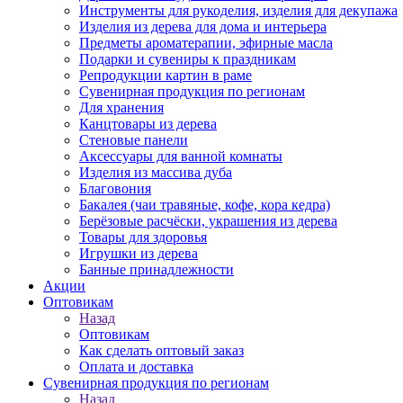
Инструменты для рукоделия, изделия для декупажа
Изделия из дерева для дома и интерьера
Предметы ароматерапии, эфирные масла
Подарки и сувениры к праздникам
Репродукции картин в раме
Сувенирная продукция по регионам
Для хранения
Канцтовары из дерева
Стеновые панели
Аксессуары для ванной комнаты
Изделия из массива дуба
Благовония
Бакалея (чаи травяные, кофе, кора кедра)
Берёзовые расчёски, украшения из дерева
Товары для здоровья
Игрушки из дерева
Банные принадлежности
Акции
Оптовикам
Назад
Оптовикам
Как сделать оптовый заказ
Оплата и доставка
Сувенирная продукция по регионам
Назад