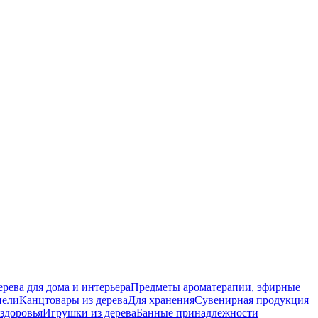
ерева для дома и интерьера
Предметы ароматерапии, эфирные
нели
Канцтовары из дерева
Для хранения
Сувенирная продукция
 здоровья
Игрушки из дерева
Банные принадлежности