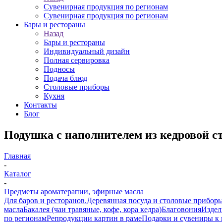
Сувенирная продукция по регионам
Сувенирная продукция по регионам
Бары и рестораны
Назад
Бары и рестораны
Индивидуальный дизайн
Полная сервировка
Подносы
Подача блюд
Столовые приборы
Кухня
Контакты
Блог
Подушка с наполнителем из кедровой с
Главная
-
Каталог
-
Предметы ароматерапии, эфирные масла
Для баров и ресторанов.
Деревянная посуда и столовые прибор
масла
Бакалея (чаи травяные, кофе, кора кедра)
Благовония
Издел
по регионам
Репродукции картин в раме
Подарки и сувениры к