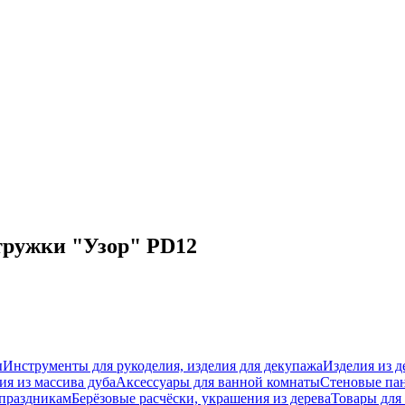
тружки "Узор" PD12
ы
Инструменты для рукоделия, изделия для декупажа
Изделия из д
ия из массива дуба
Аксессуары для ванной комнаты
Стеновые па
 праздникам
Берёзовые расчёски, украшения из дерева
Товары для