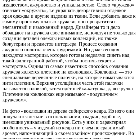
изяществом, ажурностью и уникальностью. Слово «кружево»
означает «окружать», т.е украшать декоративной отделкой
края одежды и другие изделия из ткани. Если добавить даже к
самому простому платью кружево, оно превратится в
элегантный и изысканный наряд. Дизайнеры то и дело
обращают на кружева свое внимание, используя не только для
создания деталей одежды новых коллекций, но также
бижутерии и предметов интерьера. Процесс создания
ажурного полотна очень трудоемкий. Но даже сегодня
находятся мастерицы, которые готовы неделями сидеть над
такой филигранной работой, чтобы постичь секреты
мастерства. Одним из самых известных способов создания
кружева является плетение на коклюшках. Коклюшки — это
специальные деревянные палочки, на которые наматываются
нити плетения. Верхняя утолщённая часть этой палочки
называется головкой, затем идёт шейка-катушка, далее ручка.
Плетение на коклюшках еще называют «подушечным
кружевом».
На фото - коклюшки из дерева сибирского кедра. Из него они
получаются легкие в использовании, гладкие, удобные,
имеющие уникальный рисунок. Есть у них и характерная
особенность – у изделий из кедра ни с чем не сравнимый
аромат, напоминающий о своем хвойном происхождении. Во
время плетения кружева такие коклюшки создают