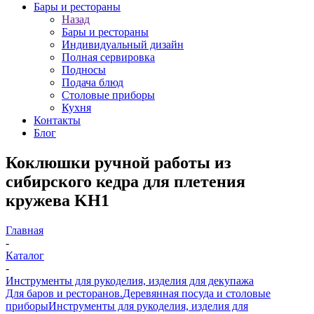
Бары и рестораны
Назад
Бары и рестораны
Индивидуальный дизайн
Полная сервировка
Подносы
Подача блюд
Столовые приборы
Кухня
Контакты
Блог
Коклюшки ручной работы из
сибирского кедра для плетения
кружева KH1
Главная
-
Каталог
-
Инструменты для рукоделия, изделия для декупажа
Для баров и ресторанов.
Деревянная посуда и столовые
приборы
Инструменты для рукоделия, изделия для