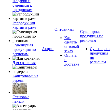
Подарки и
сувениры к
праздникам
Репродукции
картин в раме
Оптовикам
Сувенирная
продукция по
Как
регионам
сделать
Сувенирная
оптовый
Акции
Сувенирна
продукция по
заказ
продукция
регионам
Оплата
по
и
регионам
Для хранения
доставка
Канцтовары из
дерева
Стеновые
панели