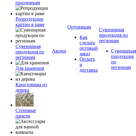
праздникам
Репродукции
картин в раме
Оптовикам
Сувенирная
продукция по
Как
регионам
сделать
Сувенирная
оптовый
Акции
Сувенирна
продукция по
заказ
продукция
регионам
Оплата
по
и
регионам
Для хранения
доставка
Канцтовары из
дерева
Стеновые
панели