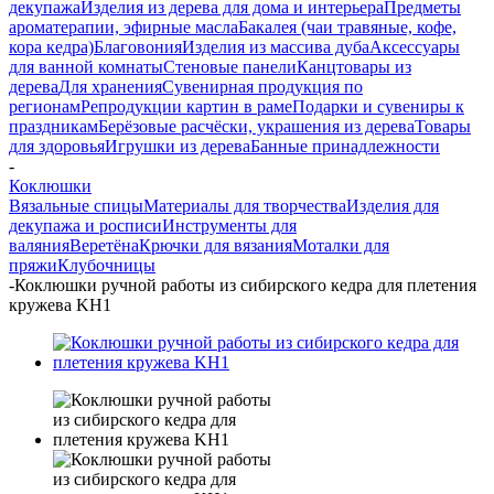
декупажа
Изделия из дерева для дома и интерьера
Предметы
ароматерапии, эфирные масла
Бакалея (чаи травяные, кофе,
кора кедра)
Благовония
Изделия из массива дуба
Аксессуары
для ванной комнаты
Стеновые панели
Канцтовары из
дерева
Для хранения
Сувенирная продукция по
регионам
Репродукции картин в раме
Подарки и сувениры к
праздникам
Берёзовые расчёски, украшения из дерева
Товары
для здоровья
Игрушки из дерева
Банные принадлежности
-
Коклюшки
Вязальные спицы
Материалы для творчества
Изделия для
декупажа и росписи
Инструменты для
валяния
Веретёна
Крючки для вязания
Моталки для
пряжи
Клубочницы
-
Коклюшки ручной работы из сибирского кедра для плетения
кружева KH1