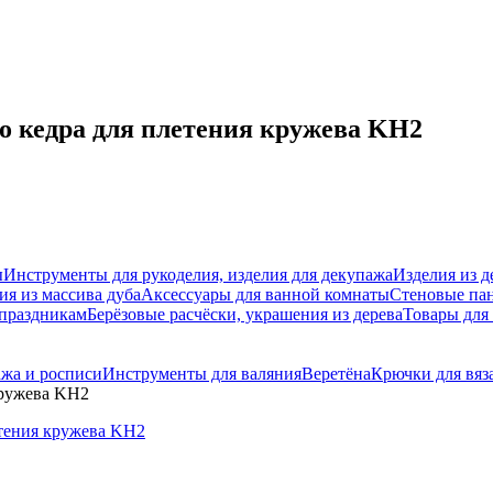
о кедра для плетения кружева KH2
ы
Инструменты для рукоделия, изделия для декупажа
Изделия из д
ия из массива дуба
Аксессуары для ванной комнаты
Стеновые па
 праздникам
Берёзовые расчёски, украшения из дерева
Товары для
ажа и росписи
Инструменты для валяния
Веретёна
Крючки для вяз
кружева KH2