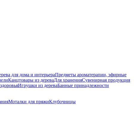
ерева для дома и интерьера
Предметы ароматерапии, эфирные
нели
Канцтовары из дерева
Для хранения
Сувенирная продукция
 здоровья
Игрушки из дерева
Банные принадлежности
ания
Моталки для пряжи
Клубочницы