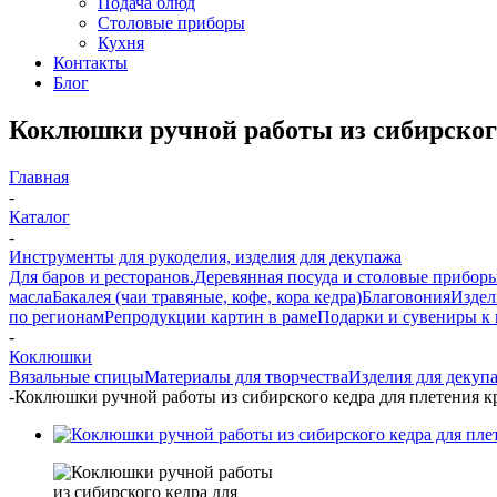
Подача блюд
Столовые приборы
Кухня
Контакты
Блог
Коклюшки ручной работы из сибирског
Главная
-
Каталог
-
Инструменты для рукоделия, изделия для декупажа
Для баров и ресторанов.
Деревянная посуда и столовые прибор
масла
Бакалея (чаи травяные, кофе, кора кедра)
Благовония
Издел
по регионам
Репродукции картин в раме
Подарки и сувениры к
-
Коклюшки
Вязальные спицы
Материалы для творчества
Изделия для декуп
-
Коклюшки ручной работы из сибирского кедра для плетения 