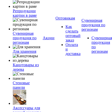
Репродукции
картин в раме
Оптовикам
Сувенирная
продукция по
Как
регионам
сделать
Сувенирная
оптовый
продукция по
Акции
Сувенирна
заказ
регионам
продукция
Оплата
по
и
Для хранения
регионам
доставка
Канцтовары из
дерева
Стеновые
панели
Аксессуары для