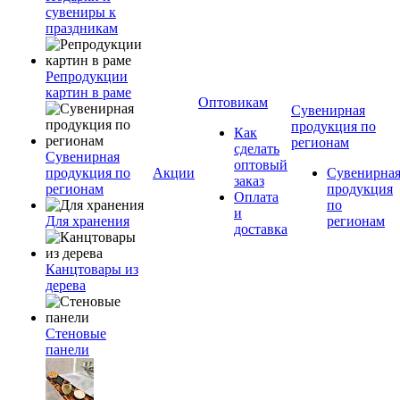
сувениры к
праздникам
Репродукции
картин в раме
Оптовикам
Сувенирная
продукция по
Как
регионам
сделать
Сувенирная
оптовый
продукция по
Акции
Сувенирна
заказ
регионам
продукция
Оплата
по
и
Для хранения
регионам
доставка
Канцтовары из
дерева
Стеновые
панели