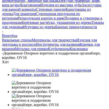
ароматерапии, эфирные масла
Бакалея (чаи травяные, кофе,
кора кедра)
Благовония
Изделия из массива дуба
Аксессуары
для ванной комнаты
Стеновые панели
Канцтовары из
дерева
Для хранения
Сувенирная продукция по
регионам
Репродукции картин в раме
Подарки и сувениры к
праздникам
Берёзовые расчёски, украшения из дерева
Товары
для здоровья
Игрушки из дерева
Банные принадлежности
-
Веретёна
Вязальные спицы
Материалы для творчества
Изделия для
декупажа и росписи
Инструменты для валяния
Крючки для
вязания
Моталки для пряжи
Клубочницы
Коклюшки
-
Деревянное Опорное веретено в подарочном органайзере,
коробке. OV16
Хит