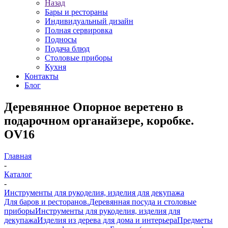
Назад
Бары и рестораны
Индивидуальный дизайн
Полная сервировка
Подносы
Подача блюд
Столовые приборы
Кухня
Контакты
Блог
Деревянное Опорное веретено в
подарочном органайзере, коробке.
OV16
Главная
-
Каталог
-
Инструменты для рукоделия, изделия для декупажа
Для баров и ресторанов.
Деревянная посуда и столовые
приборы
Инструменты для рукоделия, изделия для
декупажа
Изделия из дерева для дома и интерьера
Предметы