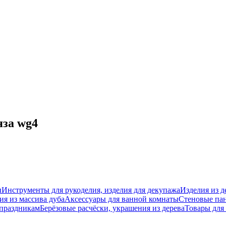
яза wg4
ы
Инструменты для рукоделия, изделия для декупажа
Изделия из д
ия из массива дуба
Аксессуары для ванной комнаты
Стеновые па
 праздникам
Берёзовые расчёски, украшения из дерева
Товары для