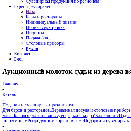
Сувенирная продукция по регионам
Бары и рестораны
Назад
Бары и рестораны
Индивидуальный дизайн
Полная сервировка
Подносы
Подача блюд
Столовые приборы
Кухня
Контакты
Блог
Аукционный молоток судьи из дерева в
Главная
-
Каталог
-
Подарки и сувениры к праздникам
Для баров и ресторанов.
Деревянная посуда и столовые прибор
масла
Бакалея (чаи травяные, кофе, кора кедра)
Благовония
Издел
по регионам
Репродукции картин в раме
Подарки и сувениры к
-