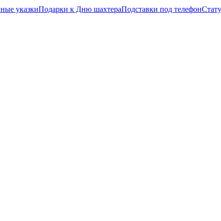
ные указки
Подарки к Дню шахтера
Подставки под телефон
Стату