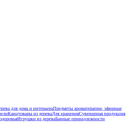
ерева для дома и интерьера
Предметы ароматерапии, эфирные
нели
Канцтовары из дерева
Для хранения
Сувенирная продукция
 здоровья
Игрушки из дерева
Банные принадлежности